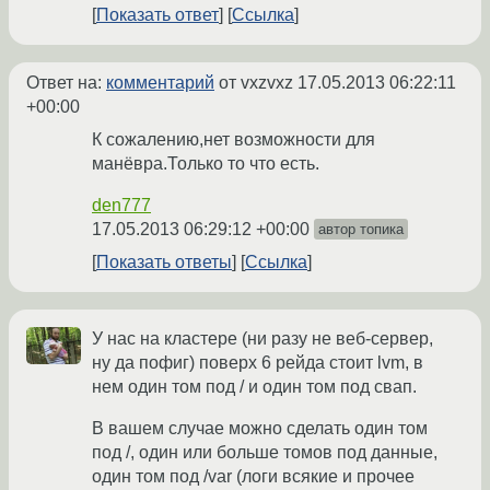
Показать ответ
Ссылка
Ответ на:
комментарий
от vxzvxz
17.05.2013 06:22:11
+00:00
К сожалению,нет возможности для
манёвра.Только то что есть.
den777
17.05.2013 06:29:12 +00:00
автор топика
Показать ответы
Ссылка
У нас на кластере (ни разу не веб-сервер,
ну да пофиг) поверх 6 рейда стоит lvm, в
нем один том под / и один том под свап.
В вашем случае можно сделать один том
под /, один или больше томов под данные,
один том под /var (логи всякие и прочее