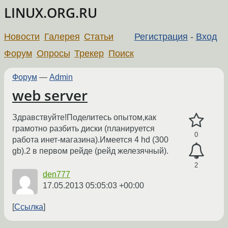
LINUX.ORG.RU
Новости
Галерея
Статьи
Регистрация
-
Вход
Форум
Опросы
Трекер
Поиск
Форум
—
Admin
web server
Здравствуйте!Поделитесь опытом,как
грамотно разбить диски (планируется
0
работа инет-магазина).Имеется 4 hd (300
gb).2 в первом рейде (рейд железячный).
2
den777
17.05.2013 05:05:03 +00:00
Ссылка