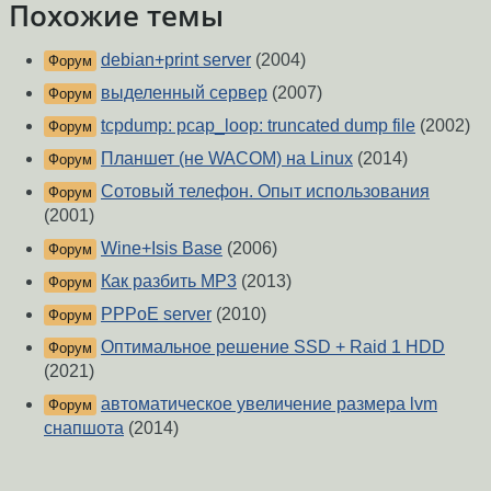
Похожие темы
debian+print server
(2004)
Форум
выделенный сервер
(2007)
Форум
tcpdump: pcap_loop: truncated dump file
(2002)
Форум
Планшет (не WACOM) на Linux
(2014)
Форум
Сотовый телефон. Опыт использования
Форум
(2001)
Wine+Isis Base
(2006)
Форум
Как разбить MP3
(2013)
Форум
PPPoE server
(2010)
Форум
Оптимальное решение SSD + Raid 1 HDD
Форум
(2021)
автоматическое увеличение размера lvm
Форум
снапшота
(2014)