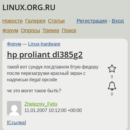
LINUX.ORG.RU
Новости
Галерея
Статьи
Регистрация
-
Вход
Форум
Опросы
Трекер
Поиск
Форум
—
Linux-hardware
hp proliant dl385g2
такой вот сундук посдтавили 6тую федору
после перезагрузки красный экран с
0
надписью ilegal opcode
че это могет такое бытЬ?
0
Zhelezniy_Felix
11.01.2007 10:12:00 +00:00
Ссылка