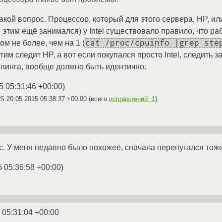
акой вопрос. Процессор, который для этого сервера, HP, или 
я этим ещё занимался) у Intel существовало правило, что р
cat /proc/cpuinfo |grep ste
м не более, чем на 1 (
этим следит HP, а вот если покупался просто Intel, следить
ппинга, вообще должно быть идентично.
5 05:31:46 +00:00
)
AS
20.05.2015 05:38:37 +00:00
(всего
исправлений: 1
)
ос. У меня недавно было похожее, сначала перепугался тоже
5 05:36:58 +00:00
)
 05:31:04 +00:00