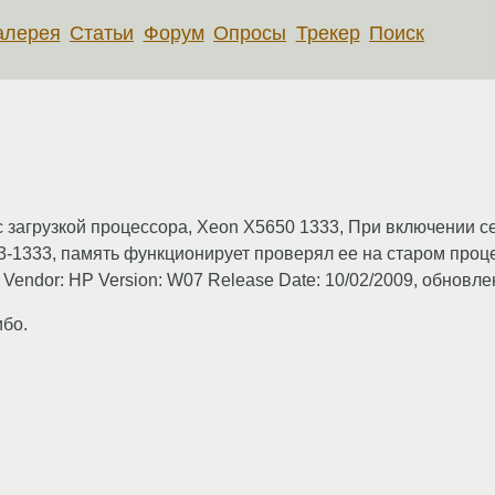
алерея
Статьи
Форум
Опросы
Трекер
Поиск
с загрузкой процессора, Xeon X5650 1333, При включении с
-1333, память функционирует проверял ее на старом проце
Vendor: HP Version: W07 Release Date: 10/02/2009, обновлен
ибо.