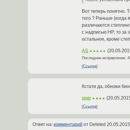
Вот теперь понятно. Т
того ? Раньше (когда 
различаются степпинго
с надписью HP, то за 
остальное, кроме сте
AS
(
20.05.201
★★★★★
Последнее исправление: 
Ссылка
Кстати да, обнови би
spqr
(
20.05.201
★★★★
Ссылка
Ответ на:
комментарий
от Deleted
20.05.2015