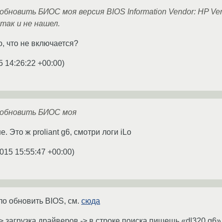
обновить БИОС моя версия BIOS Information Vendor: HP Vers
 так и не нашел.
, что не включается?
5 14:26:22 +00:00
)
и обновить БИОС моя
. Это ж proliant g6, смотри логи iLo
015 15:55:47 +00:00
)
ло обновить BIOS, см.
сюда
-> загрузка драйверов -> в строке поиска пишешь «dl320 g6