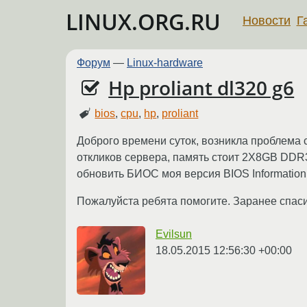
LINUX.ORG.RU
Новости
Г
Форум
—
Linux-hardware
Hp proliant dl320 g6
bios
,
cpu
,
hp
,
proliant
Доброго времени суток, возникла проблема 
откликов сервера, память стоит 2X8GB DDR3
обновить БИОС моя версия BIOS Information 
Пожалуйста ребята помогите. Заранее спас
Evilsun
18.05.2015 12:56:30 +00:00