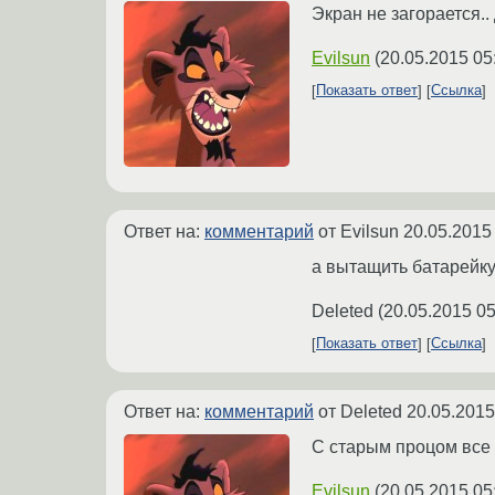
Экран не загорается..
Evilsun
(
20.05.2015 05
Показать ответ
Ссылка
Ответ на:
комментарий
от Evilsun
20.05.2015
а вытащить батарейку
Deleted
(
20.05.2015 05
Показать ответ
Ссылка
Ответ на:
комментарий
от Deleted
20.05.2015
С старым процом все 
Evilsun
(
20.05.2015 05