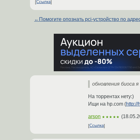
Ссылка
←
Помогите опознать pci-устройство по адре
обновления биоса я
На торрентах нету:)
Ищи на hp.com (
http:
arson
(
18.05.2
★★★★★
Ссылка