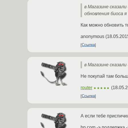
в Магазине сказали 
обновления биоса я
Как можно обновить то
anonymous
(
18.05.201
Ссылка
в Магазине сказал
Не покупай там больше
router
(
18.05.2
★★★★★
Ссылка
А если тебе приспичи
hp.com -> поддержка 