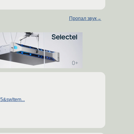
Пропал звук
→
5&swItem...