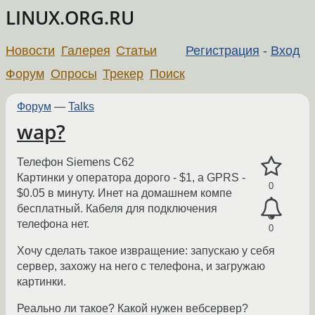
LINUX.ORG.RU
Новости
Галерея
Статьи
Регистрация
-
Вход
Форум
Опросы
Трекер
Поиск
Форум
—
Talks
wap?
Телефон Siemens C62
Картинки у оператора дорого - $1, а GPRS -
0
$0.05 в минуту. Инет на домашнем компе
бесплатный. Кабеля для подключения
телефона нет.
0
Хочу сделать такое извращение: запускаю у себя
сервер, захожу на него с телефона, и загружаю
картинки.
Реально ли такое? Какой нужен вебсервер?