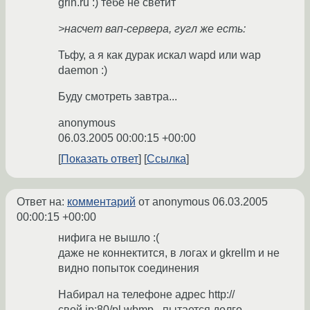
grin.ru :) тебе не светит
>насчет вап-сервера, гугл же есть:
Тьфу, а я как дурак искал wapd или wap
daemon :)
Буду смотреть завтра...
anonymous
06.03.2005 00:00:15 +00:00
Показать ответ
Ссылка
Ответ на:
комментарий
от anonymous
06.03.2005
00:00:15 +00:00
нифига не вышло :(
даже не коннектится, в логах и gkrellm и не
видно попыток соединения
Набирал на телефоне адрес http://
свой.ip:80/pl.wbmp - пытается долго