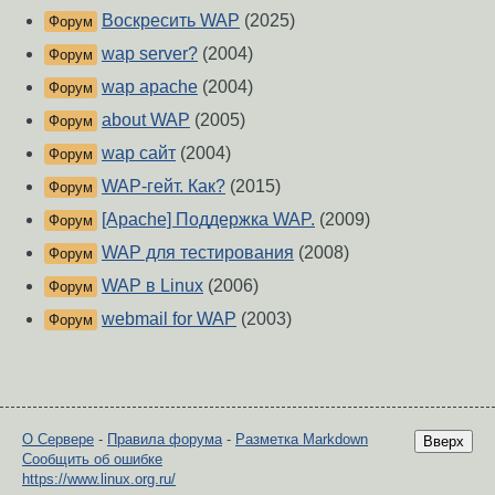
Воскресить WAP
(2025)
Форум
wap server?
(2004)
Форум
wap apache
(2004)
Форум
about WAP
(2005)
Форум
wap сайт
(2004)
Форум
WAP-гейт. Как?
(2015)
Форум
[Apache] Поддержка WAP.
(2009)
Форум
WAP для тестирования
(2008)
Форум
WAP в Linux
(2006)
Форум
webmail for WAP
(2003)
Форум
О Сервере
-
Правила форума
-
Разметка Markdown
Вверх
Сообщить об ошибке
https://www.linux.org.ru/