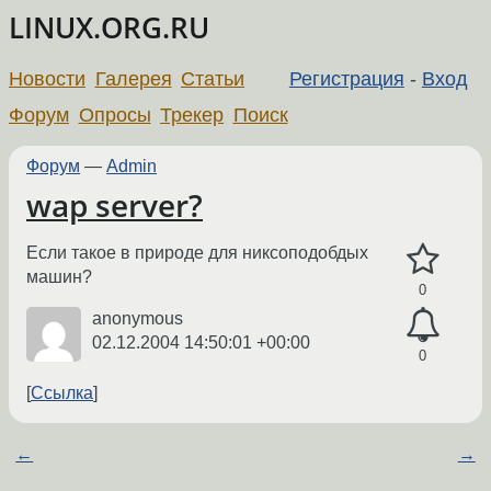
LINUX.ORG.RU
Новости
Галерея
Статьи
Регистрация
-
Вход
Форум
Опросы
Трекер
Поиск
Форум
—
Admin
wap server?
Если такое в природе для никсоподобдых
машин?
0
anonymous
02.12.2004 14:50:01 +00:00
0
Ссылка
←
→