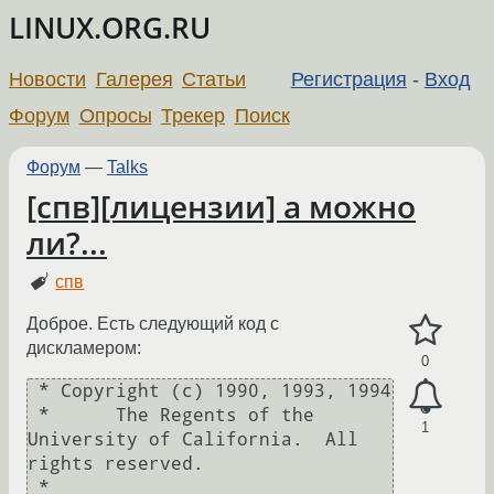
LINUX.ORG.RU
Новости
Галерея
Статьи
Регистрация
-
Вход
Форум
Опросы
Трекер
Поиск
Форум
—
Talks
[спв][лицензии] а можно
ли?...
спв
Доброе. Есть следующий код с
дискламером:
0
 * Copyright (c) 1990, 1993, 1994

 *	The Regents of the 
1
University of California.  All 
rights reserved.

 *
