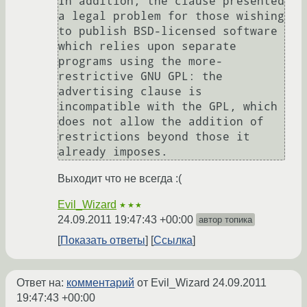
In addition, the clause presented 
a legal problem for those wishing 
to publish BSD-licensed software 
which relies upon separate 
programs using the more-
restrictive GNU GPL: the 
advertising clause is 
incompatible with the GPL, which 
does not allow the addition of 
restrictions beyond those it 
already imposes.
Выходит что не всегда :(
Evil_Wizard
★★★
24.09.2011 19:47:43 +00:00
автор топика
Показать ответы
Ссылка
Ответ на:
комментарий
от Evil_Wizard
24.09.2011
19:47:43 +00:00