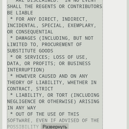
 * ARE DISCLAIMED.  IN NO EVENT 
SHALL THE REGENTS OR CONTRIBUTORS 
BE LIABLE

 * FOR ANY DIRECT, INDIRECT, 
INCIDENTAL, SPECIAL, EXEMPLARY, 
OR CONSEQUENTIAL

 * DAMAGES (INCLUDING, BUT NOT 
LIMITED TO, PROCUREMENT OF 
SUBSTITUTE GOODS

 * OR SERVICES; LOSS OF USE, 
DATA, OR PROFITS; OR BUSINESS 
INTERRUPTION)

 * HOWEVER CAUSED AND ON ANY 
THEORY OF LIABILITY, WHETHER IN 
CONTRACT, STRICT

 * LIABILITY, OR TORT (INCLUDING 
NEGLIGENCE OR OTHERWISE) ARISING 
IN ANY WAY

 * OUT OF THE USE OF THIS 
SOFTWARE, EVEN IF ADVISED OF THE 
POSSIBILITY OF

Развернуть