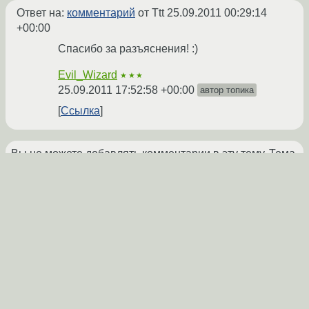
Ответ на:
комментарий
от Ttt
25.09.2011 00:29:14
+00:00
Спасибо за разъяснения! :)
Evil_Wizard
★★★
25.09.2011 17:52:58 +00:00
автор топика
Ссылка
Вы не можете добавлять комментарии в эту тему. Тема
перемещена в архив.
←
Talks
→
Похожие темы
Вопрос по лицензии hypertriton
(2010)
Форум
Сменили лицензию less во FreeBSD
(2011)
Форум
Форк проекта с лицензией BSD
(2013)
Форум