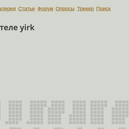
алерея
Статьи
Форум
Опросы
Трекер
Поиск
еле yirk
февраль
март
апрель
май
июнь
июль