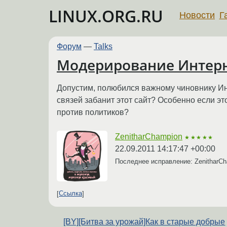
LINUX.ORG.RU
Новости
Г
Форум
—
Talks
Модерирование Интер
Допустим, полюбился важному чиновнику Инте
связей забанит этот сайт? Особенно если э
против политиков?
ZenitharChampion
★★★★★
22.09.2011 14:17:47 +00:00
Последнее исправление: ZenitharC
Ссылка
[BY][Битва за урожай]Как в старые добрые