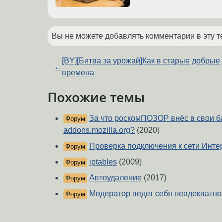
Вы не можете добавлять комментарии в эту т
[BY][Битва за урожай]Как в старые добрые
←
времена
Похожие темы
За что роскомПОЗОР внёс в свои б
Форум
addons.mozilla.org?
(2020)
Проверка подключения к сети Инте
Форум
iptables
(2009)
Форум
Автоудаление
(2017)
Форум
Модератор ведет себя неадекватно
Форум