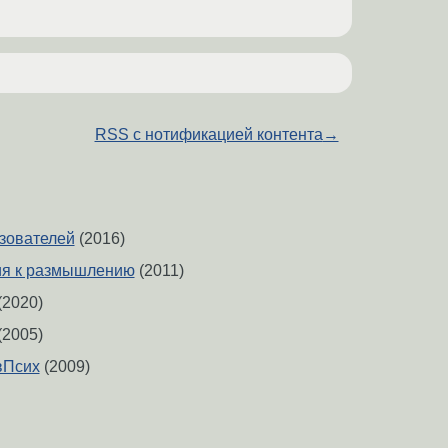
RSS с нотификацией контента
→
зователей
(2016)
ия к размышлению
(2011)
(2020)
(2005)
вПсих
(2009)