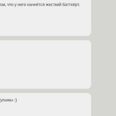
к, что у него начнётся жесткий баттхёрт.
упняк» :}