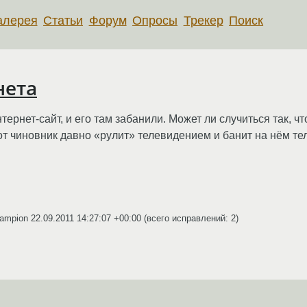
алерея
Статьи
Форум
Опросы
Трекер
Поиск
нета
рнет-сайт, и его там забанили. Может ли случиться так, ч
тот чиновник давно «рулит» телевидением и банит на нём т
hampion
22.09.2011 14:27:07 +00:00
(всего исправлений: 2)