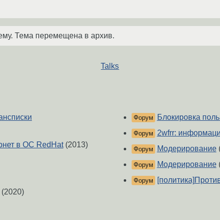
ему. Тема перемещена в архив.
Talks
ансписки
Блокировка поль
Форум
2wfrr: информац
Форум
рнет в ОС RedHat
(2013)
Модерирование
Форум
Модерирование
Форум
[политика]Проти
Форум
(2020)