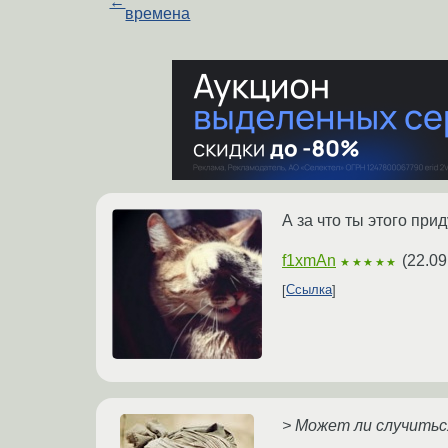
←
времена
А за что ты этого при
f1xmAn
(
22.09
★★★★★
Ссылка
> Может ли случитьс