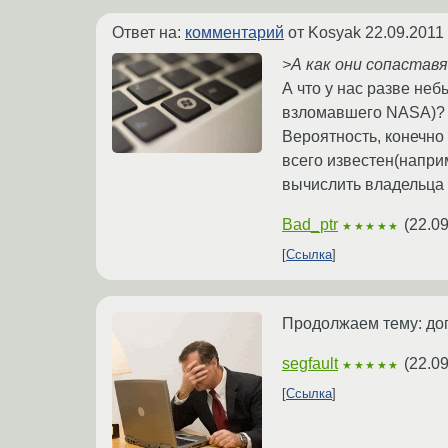
Ответ на:
комментарий
от Kosyak
22.09.2011
>А как они сопастав
А что у нас разве неб
взломавшего NASA)? :
Вероятность, конечно 
всего известен(напри
вычислить владельца 
Bad_ptr
(
22.09
★★★★★
Ссылка
Продолжаем тему: доп
segfault
(
22.09
★★★★★
Ссылка