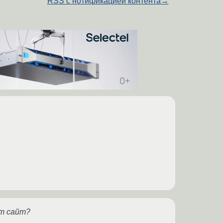
RSS с нотификацией контента
→
от сайт?