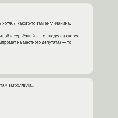
ь хотябы какого-то там англичанина,
ольшой и серьёзный — то владелец скорее
мпромат на местного депутата) — то
там затроллили...