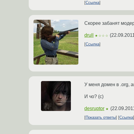
Ссылка
Скорее забанят модер
drull
(
22.09.201
★☆☆☆
Ссылка
У меня домен в .org, 
И чо? (с)
desruptor
(
22.09.201
★
Показать ответы
Ссылка