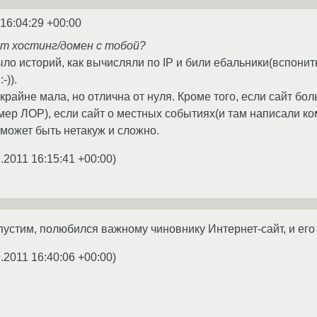
 16:04:29 +00:00
ят хостинг/домен с тобой?
ыло историй, как вычисляли по IP и били ебальники(вспонит
-)).
крайне мала, но отлична от нуля. Кроме того, если сайт б
мер ЛОР), если сайт о местных событиях(и там написали ко
может быть нетакуж и сложно.
.2011 16:15:41 +00:00
)
устим, полюбился важному чиновнику Интернет-сайт, и его 
.2011 16:40:06 +00:00
)