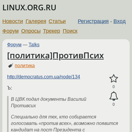
LINUX.ORG.RU
Новости
Галерея
Статьи
Регистрация
-
Вход
Форум
Опросы
Трекер
Поиск
Форум
—
Talks
[политика]ПротивПсих
политика
http://democratus.com.ua/node/134
0
Ъ:
В ЦВК подал документы Василий
0
Противсих
Специально для тех, кто собирается
голосовать «против всех», возможно появится
кандидат на пост Президента с