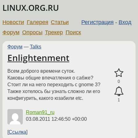
LINUX.ORG.RU
Новости
Галерея
Статьи
Регистрация
-
Вход
Форум
Опросы
Трекер
Поиск
Форум
—
Talks
Enlightenment
Всем доброго времени суток.
Каковы общие впечатления о сабже?
0
Стоит ли на него переходить с gnome 3?
Также хотелось бы узнать сложно ли его
конфигурить, какого юзабили etc.
1
Roman91_ru
03.08.2011 12:46:50 +00:00
Ссылка