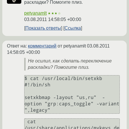
раскладки? Помогите плиз.
petyanamlt
★★★☆
03.08.2011 14:58:05 +00:00
Показать ответы
Ссылка
Ответ на:
комментарий
от petyanamlt
03.08.2011
14:58:05 +00:00
Не осилил, как сделать переключение
раскладки? Помогите плиз.
$ cat /usr/local/bin/setxkb

#!/bin/sh

setxkbmap -layout "us,ru"  -
option "grp:caps_toggle" -variant 
 cat 
/usr/share/applications/mykeys.de