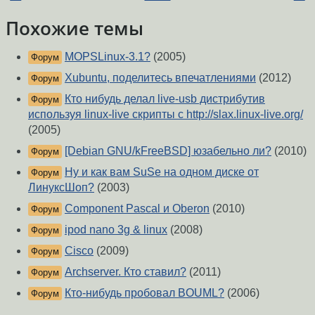
Похожие темы
MOPSLinux-3.1?
(2005)
Форум
Xubuntu, поделитесь впечатлениями
(2012)
Форум
Кто нибудь делал live-usb дистрибутив
Форум
используя linux-live скрипты с http://slax.linux-live.org/
(2005)
[Debian GNU/kFreeBSD] юзабельно ли?
(2010)
Форум
Ну и как вам SuSe на одном диске от
Форум
ЛинуксШоп?
(2003)
Component Pascal и Oberon
(2010)
Форум
ipod nano 3g & linux
(2008)
Форум
Cisco
(2009)
Форум
Archserver. Кто ставил?
(2011)
Форум
Кто-нибудь пробовал BOUML?
(2006)
Форум