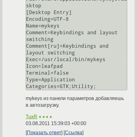
sktop

[Desktop Entry]

Encoding=UTF-8

Name=mykeys

Comment=Keybindings and layout 
switching

Comment[ru]=Keybindings and 
layout switching

Exec=/usr/local/bin/mykeys

Icon=leafpad

Terminal=false

Type=Application

mykeys из панели параметров добавляешь
в автозагрузку.
TuxR
★★★★
03.08.2011 15:39:03 +00:00
Показать ответ
Ссылка