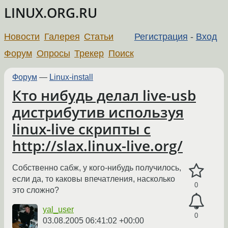
LINUX.ORG.RU
Новости
Галерея
Статьи
Регистрация
-
Вход
Форум
Опросы
Трекер
Поиск
Форум
—
Linux-install
Кто нибудь делал live-usb
дистрибутив используя
linux-live скрипты с
http://slax.linux-live.org/
Собственно сабж, у кого-нибудь получилось,
если да, то каковы впечатления, насколько
0
это сложно?
yal_user
0
03.08.2005 06:41:02 +00:00