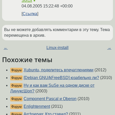
Sof1x
★
04.08.2005 15:22:48 +00:00
Ссылка
Вы не можете добавлять комментарии в эту тему. Тема
перемещена в архив.
←
Linux-install
→
Похожие темы
Xubuntu, поделитесь впечатлениями
(2012)
Форум
[Debian GNU/kFreeBSD] юзабельно ли?
(2010)
Форум
Ну и как вам SuSe на одном диске от
Форум
ЛинуксШоп?
(2003)
Component Pascal и Oberon
(2010)
Форум
Enlightenment
(2011)
Форум
Archserver. Кто ставил?
(2011)
Форум