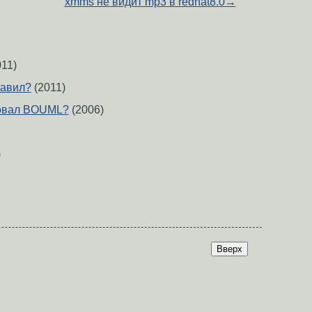
xmms не видит mp3 в redhat8.0
→
11)
тавил?
(2011)
бовал BOUML?
(2006)
)
Вверх