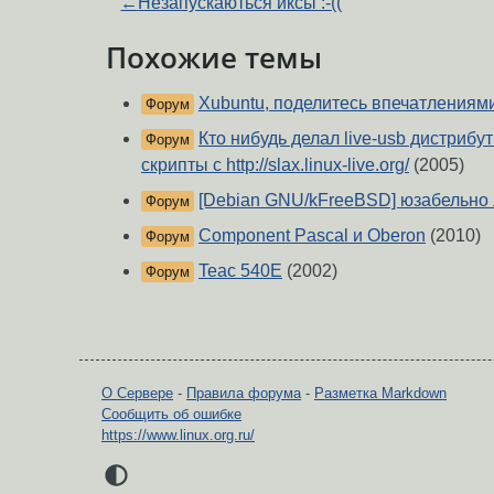
←
Незапускаються иксы :-((
Похожие темы
Xubuntu, поделитесь впечатлениям
Форум
Кто нибудь делал live-usb дистрибут
Форум
скрипты с http://slax.linux-live.org/
(2005)
[Debian GNU/kFreeBSD] юзабельно
Форум
Component Pascal и Oberon
(2010)
Форум
Teac 540E
(2002)
Форум
О Сервере
-
Правила форума
-
Разметка Markdown
Сообщить об ошибке
https://www.linux.org.ru/