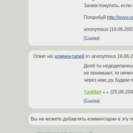
Зачем покупать, если
Попробуй
http://www.s
anonymous
(
19.06.200
Ссылка
Ответ на:
комментарий
от anonymous
16.06.
Долб ты недоделанный
не понимают, то нече
через никс.ру. Будем 
YagMort
(
25.06.200
★★
Ссылка
Вы не можете добавлять комментарии в эту т