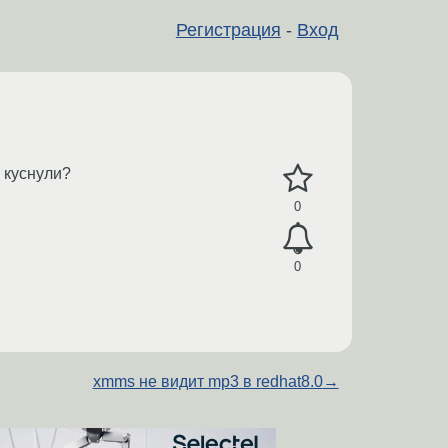
Регистрация
-
Вход
 куснули?
0
0
xmms не видит mp3 в redhat8.0
→