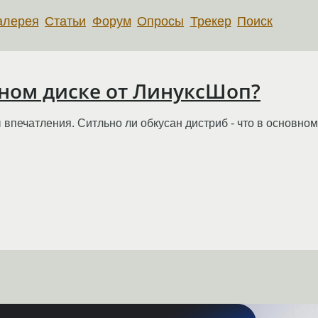
алерея
Статьи
Форум
Опросы
Трекер
Поиск
одном диске от ЛинуксШоп?
 впечатления. Ситльно ли обкусан дистриб - что в основном