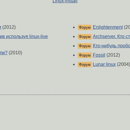
Linux-install
и
(2012)
Enlightenment
(20
Форум
ив используя linux-live
Archserver. Кто с
Форум
Кто-нибудь про
Форум
 ли?
(2010)
Fossil
(2012)
Форум
Lunar linux
(2004
Форум