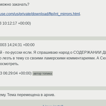
 можно закачать?
use.com/us/private/download/ftp/int_mirrors.html
.
3 10:12:17 +00:00
)
2003 14:24:31 +00:00
 - по-русски если. Я спрашиваю народ о СОДЕРЖАНИИ ДИСКА
го лезть в тему со своими ламерскими комментариями. А С
посмотреть.
3 06:29:04 +00:00
)
автор топика
ему. Тема перемещена в архив.