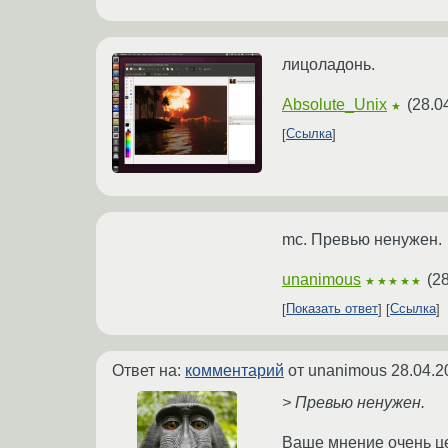
лицоладонь.
Absolute_Unix
(
28.0
★
Ссылка
mc. Превью ненужен.
unanimous
(
28
★★★★★
Показать ответ
Ссылка
Ответ на:
комментарий
от unanimous
28.04.2
> Превью ненужен.
Ваше мнение очень це