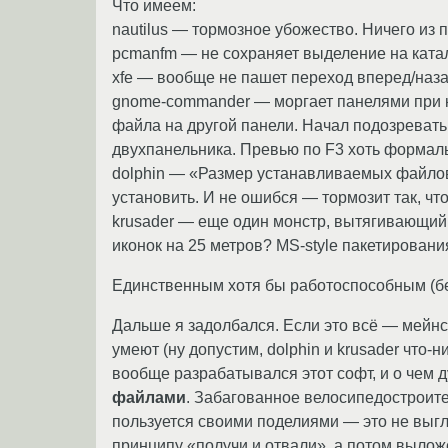
Что имеем:
nautilus — тормозное убожество. Ничего из 
pcmanfm — не сохраняет выделение на катало
xfe — вообще не пашет переход вперед/наза
gnome-commander — моргает панелями при ка
файла на другой панели. Начал подозревать,
двухпанельника. Превью по F3 хоть формаль
dolphin — «Размер устанавливаемых файлов: 
установить. И не ошибся — тормозит так, что
krusader — еще один монстр, вытягивающий 
иконок на 25 метров? MS-style пакетировани
Единственным хотя бы работоспособным (без
Дальше я задолбался. Если это всё — мейнс
умеют (ну допустим, dolphin и krusader что-
вообще разрабатывался этот софт, и о чем 
файлами
. Забагованное велосипедостроите
пользуется своими поделиями — это не выгля
принципу «получи и отвали», а потом выло