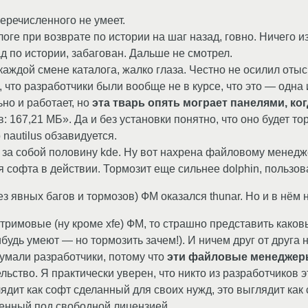
перечисленного не умеет.
ге при возврате по истории на шаг назад, говно. Ничего из
д по истории, забагован. Дальше не смотрел.
ждой смене каталога, жалко глаза. Честно не осилил оты
 что разработчики были вообще не в курсе, что это — одна
но и работает, но
эта тварь опять мограет панелями, к
167,21 МБ». Да и без установки понятно, что оно будет то
 nautilus обзавидуется.
за собой половину kde. Ну вот нахрена файловому менедже
я софта в действии. Тормозит еще сильнее dolphin, пользо
 явных багов и тормозов) ФМ оказался thunar. Но и в нём 
тримовые (ну кроме xfe) ФМ, то страшно представить каков
нибудь умеют — но тормозить зачем!). И ничем друг от друга
думали разработчики, потому что
эти файловые менеджеры
льство. Я практически уверен, что никто из разработчиков 
дит как софт сделанный для своих нужд, это выглядит как 
женный под свободной лицензией.