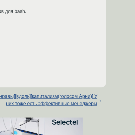
в для bash.
 нравы][вдоль][капитализм(голосом Арни)] У
→
них тоже есть эффективные менеджеры