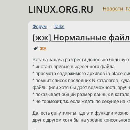
LINUX.ORG.RU
Новости
Г
Форум
—
Talks
[жж] Нормальные файл
жж
Встала задача разгрести довольно большу
* инстант превью выделенного файла
* просмотр содержимого архивов in-place ли
* помнит список последних N каталогов, ку
файлы (или хотя бы даёт возможность вруч
* показывает общий размер данных в каталоге
* не тормозит, т.к. если ждать по секунде 
Да, есть gui утилиты, где эти функции можно
друг с другом хотя бы на уровне консольного