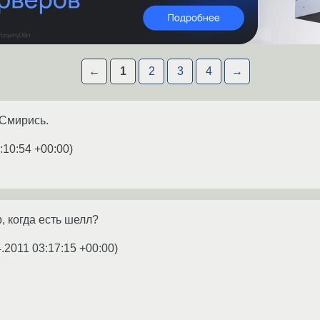
←
1
2
3
4
→
 Смирись.
:10:54 +00:00
)
 когда есть шелл?
4.2011 03:17:15 +00:00
)