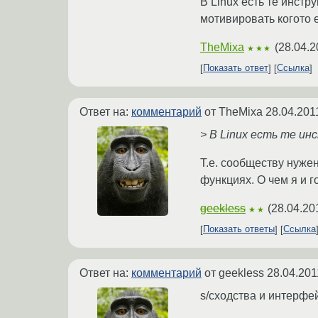
В Linux есть те инстр
мотивировать когото 
TheMixa
(
28.04.2
★★★
Показать ответ
Ссылка
Ответ на:
комментарий
от TheMixa
28.04.201
> В Linux есть те 
Т.е. сообществу нуже
функциях. О чем я и 
geekless
(
28.04.20
★★
Показать ответы
Ссылка
Ответ на:
комментарий
от geekless
28.04.201
s/сходства и интерфе