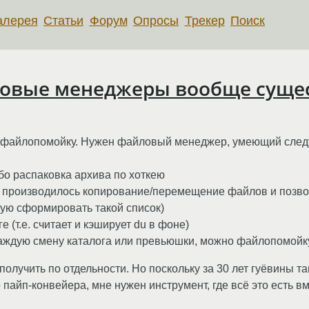
алерея
Статьи
Форум
Опросы
Трекер
Поиск
овые менеджеры вообще суще
ю файлопомойку. Нужен файловый менеджер, умеющий сле
бо распаковка архива по хоткею
да производилось копирование/перемещение файлов и позво
ную сформировать такой список)
 (т.е. считает и кэширует du в фоне)
на каждую смену каталога или превьюшки, можно файлопомойк
 получить по отдельности. Но поскольку за 30 лет гуёвины т
 пайп-конвейера, мне нужен инструмент, где всё это есть вм