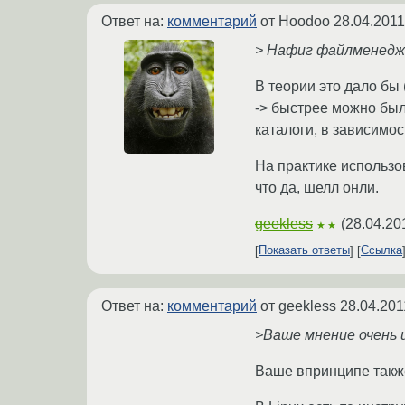
Ответ на:
комментарий
от Hoodoo
28.04.2011
> Нафиг файлменедже
В теории это дало бы
-> быстрее можно был
каталоги, в зависимос
На практике использо
что да, шелл онли.
geekless
(
28.04.20
★★
Показать ответы
Ссылка
Ответ на:
комментарий
от geekless
28.04.201
>Ваше мнение очень ц
Ваше впринципе также