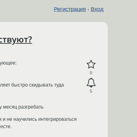
Регистрация
-
Вход
ствуют?
дующее:
0
ляет быстро скидывать туда
5
у месяц разгребать
ак и не научились интегрироваться
есте.