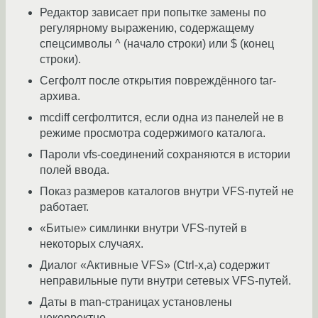
Редактор зависает при попытке замены по
регулярному выражению, содержащему
спецсимволы ^ (начало строки) или $ (конец
строки).
Сегфолт после открытия повреждённого tar-
архива.
mcdiff сегфолтится, если одна из панелей не в
режиме просмотра содержимого каталога.
Пароли vfs-соединений сохраняются в истории
полей ввода.
Показ размеров каталогов внутри VFS-путей не
работает.
«Битые» симлинки внутри VFS-путей в
некоторых случаях.
Диалог «Активные VFS» (Ctrl-x,a) содержит
неправильные пути внутри сетевых VFS-путей.
Даты в man-страницах установлены
некорректно.