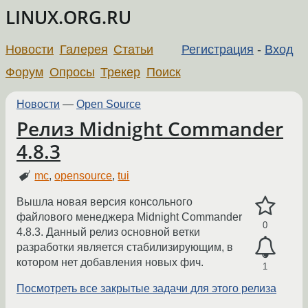
LINUX.ORG.RU
Новости
Галерея
Статьи
Регистрация
-
Вход
Форум
Опросы
Трекер
Поиск
Новости
—
Open Source
Релиз Midnight Commander
4.8.3
mc
,
opensource
,
tui
Вышла новая версия консольного
файлового менеджера Midnight Commander
0
4.8.3. Данный релиз основной ветки
разработки является стабилизирующим, в
котором нет добавления новых фич.
1
Посмотреть все закрытые задачи для этого релиза