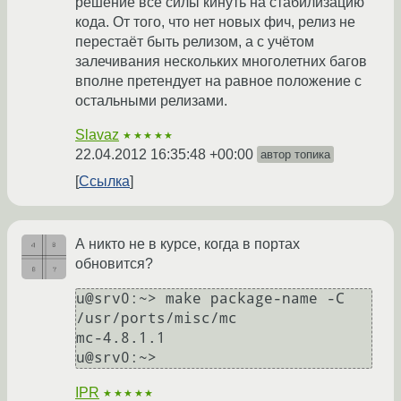
решение все силы кинуть на стабилизацию
кода. От того, что нет новых фич, релиз не
перестаёт быть релизом, а с учётом
залечивания нескольких многолетних багов
вполне претендует на равное положение с
остальными релизами.
Slavaz
★★★★★
22.04.2012 16:35:48 +00:00
автор топика
Ссылка
А никто не в курсе, когда в портах
обновится?
u@srv0:~> make package-name -C 
/usr/ports/misc/mc

mc-4.8.1.1

IPR
★★★★★