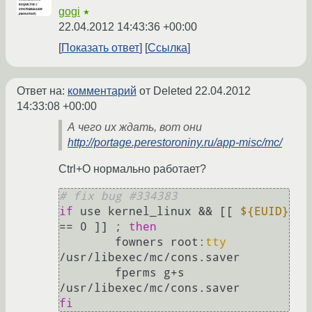
gogi
★
22.04.2012 14:43:36 +00:00
Показать ответ
Ссылка
Ответ на:
комментарий
от Deleted
22.04.2012
14:33:08 +00:00
А чего их ждать, вот они
http://portage.perestoroniny.ru/app-misc/mc/
Ctrl+O нормально работает?
# fix bug #334383
if
 use kernel_linux && [[ 
${EUID}
== 0 ]] ; 
then
        fowners root:
tty
/usr/libexec/mc/cons.saver

        fperms g+s 
fi