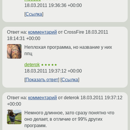
18.03.2011 19:36:36 +00:00
Ссылка
Ответ на:
комментарий
от CrossFire
18.03.2011
18:14:31 +00:00
Неплохая программа, но название у них
ппц
deterok
★★★★★
18.03.2011 19:37:12 +00:00
Показать ответ
Ссылка
Ответ на:
комментарий
от deterok
18.03.2011 19:37:12
+00:00
Немного длинное, зато сразу понятно что
оно делает, в отличие от 99% других
программ.