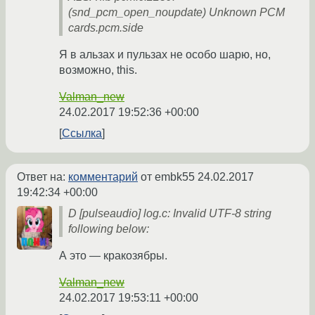
(snd_pcm_open_noupdate) Unknown PCM
cards.pcm.side
Я в альзах и пульзах не особо шарю, но,
возможно, this.
Valman_new
24.02.2017 19:52:36 +00:00
Ссылка
Ответ на:
комментарий
от embk55
24.02.2017
19:42:34 +00:00
D [pulseaudio] log.c: Invalid UTF-8 string
following below:
А это — кракозябры.
Valman_new
24.02.2017 19:53:11 +00:00