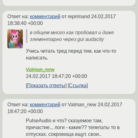
Ответ на:
комментарий
от reprimand
24.02.2017
18:38:40 +00:00
в общем много как пробовал и даже
элементарно через gui audacity
Учись читать тред перед тем, как что-то
написать.
Valman_new
24.02.2017 18:47:20 +00:00
Показать ответы
Ссылка
Ответ на:
комментарий
от Valman_new
24.02.2017
18:47:20 +00:00
PulseAudio и что? сказуемое там,
причастие... логи - какие?? телепаты то в
отпусках. сокровища ищут. свои..