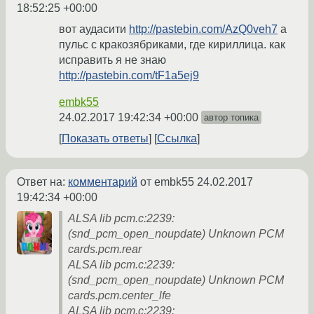
18:52:25 +00:00
вот аудасити
http://pastebin.com/AzQ0veh7
а
пульс с кракозябриками, где кириллица. как
исправить я не знаю
http://pastebin.com/tF1a5ej9
embk55
24.02.2017 19:42:34 +00:00
автор топика
Показать ответы
Ссылка
Ответ на:
комментарий
от embk55
24.02.2017
19:42:34 +00:00
ALSA lib pcm.c:2239:
(snd_pcm_open_noupdate) Unknown PCM
cards.pcm.rear
ALSA lib pcm.c:2239:
(snd_pcm_open_noupdate) Unknown PCM
cards.pcm.center_lfe
ALSA lib pcm.c:2239: