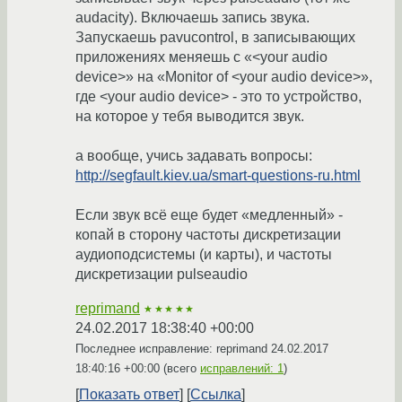
audacity). Включаешь запись звука.
Запускаешь pavucontrol, в записывающих
приложениях меняешь с «<your audio
device>» на «Monitor of <your audio device>»,
где <your audio device> - это то устройство,
на которое у тебя выводится звук.
а вообще, учись задавать вопросы:
http://segfault.kiev.ua/smart-questions-ru.html
Если звук всё еще будет «медленный» -
копай в сторону частоты дискретизации
аудиоподсистемы (и карты), и частоты
дискретизации pulseaudio
reprimand
★★★★★
24.02.2017 18:38:40 +00:00
Последнее исправление: reprimand
24.02.2017
18:40:16 +00:00
(всего
исправлений: 1
)
Показать ответ
Ссылка