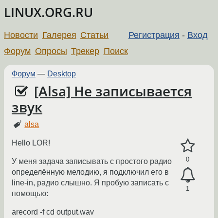
LINUX.ORG.RU
Новости
Галерея
Статьи
Регистрация
-
Вход
Форум
Опросы
Трекер
Поиск
Форум
—
Desktop
[Alsa] Не записывается
звук
alsa
Hello LOR!
0
У меня задача записывать с простого радио
определённую мелодию, я подключил его в
line-in, радио слышно. Я пробую записать с
1
помощью:
arecord -f cd output.wav