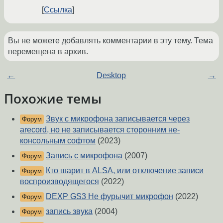
Ссылка
Вы не можете добавлять комментарии в эту тему. Тема
перемещена в архив.
←
Desktop
→
Похожие темы
Звук с микрофона записывается через
Форум
arecord, но не записывается сторонним не-
консольным софтом
(2023)
Запись с микрофона
(2007)
Форум
Кто шарит в ALSA, или отключение записи
Форум
воспроизводящегося
(2022)
DEXP GS3 Не фурычит микрофон
(2022)
Форум
запись звука
(2004)
Форум