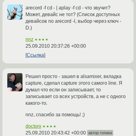
arecord -f cd - | aplay -f cd - что звучит?
Может, девайс не тот? (Список доступных
девайсов по arecord -l, выбор через ключ -
D.)
nnz
★★★★
25.09.2010 20:37:26 +00:00
Ссылка
Решил просто - зашел в alsamixer, вкладка
capture, сделал capture этого самого line. Я
думал что если он записывает, то
записывает со всех устройств, а не с одного
какого-то.
nnz, спасибо за помощь! ;)
doctorx
★★★★
25.09.2010 20:43:42 +00:00
автор топика