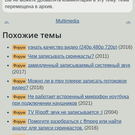
перемещена в архив.
←
Multimedia
→
Похожие темы
узнать качество видео (240p,480p,720p)
(2016)
Форум
Чем записывать скринкасты?
(2011)
Форум
замедленный записываемый системный звук
Форум
(2017)
Можно ли в mpv плеере записать потоковое
Форум
видео?
(2018)
Не работает встроенный микрофон ноутбука
Форум
при подключении наушников
(2021)
TV Ripoff: звук не записывается :(
(2004)
Форум
Помогите разобраться с ffmpeg или найти
Форум
аналог для записи скринкастов.
(2016)