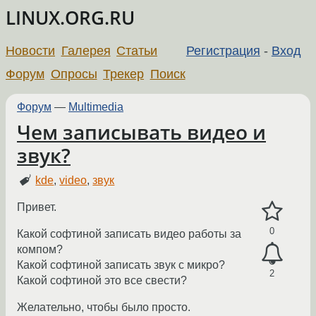
LINUX.ORG.RU
Новости
Галерея
Статьи
Регистрация
-
Вход
Форум
Опросы
Трекер
Поиск
Форум
—
Multimedia
Чем записывать видео и
звук?
kde
,
video
,
звук
Привет.
0
Какой софтиной записать видео работы за
компом?
Какой софтиной записать звук с микро?
2
Какой софтиной это все свести?
Желательно, чтобы было просто.