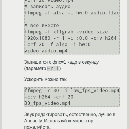
-crf 20 video.mp4

# записать аудио

ffmpeg -f alsa -i hw:0 audio.flac

# всё вместе

ffmpeg -f x11grab -video_size 
1920x1080 -r 1 -i :0.0 -c:v h264 
-crf 20 -f alsa -i hw:0 
Запишется с фпс=1 кадр в секунду
-r 1
(параметр
)
Ускорить можно так:
ffmpeg -r 30 -i low_fps_video.mp4 
-c:v h264 -crf 20 
Звук редактировать, естественно, лучше в
Audacity. Используй компрессор,
пожалуйста.