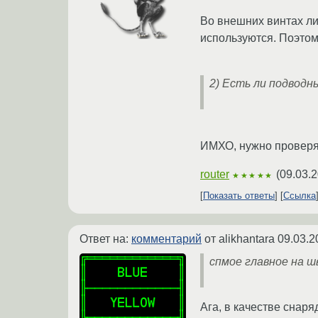
Во внешних винтах лич
используются. Поэтом
2) Есть ли подводны
ИМХО, нужно проверят
router
(
09.03.2
★★★★★
Показать ответы
Ссылка
Ответ на:
комментарий
от alikhantara
09.03.2
спмое главное на 
Ага, в качестве снар