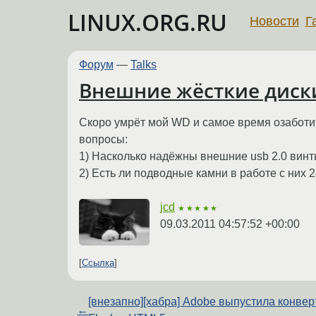
LINUX.ORG.RU
Новости
Г
Форум
—
Talks
Внешние жёсткие диск
Скоро умрёт мой WD и самое время озаботи
вопросы:
1) Насколько надёжны внешние usb 2.0 вин
2) Есть ли подводные камни в работе с них 2
jcd
★★★★★
09.03.2011 04:57:52 +00:00
Ссылка
[внезапно][хабра] Adobe выпустила конвер
←