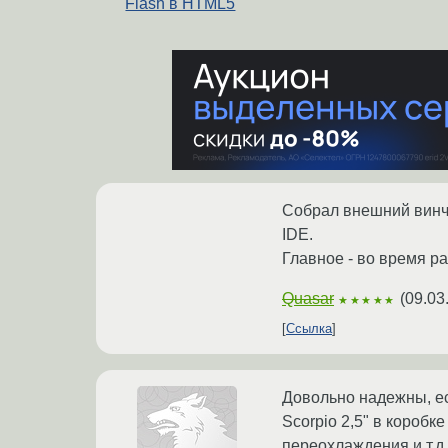
Flash в HTML5
Собрал внешний винчес
IDE.
Главное - во время ра
Quasar
(
09.03
★★★★★
Ссылка
Довольно надежны, ес
Scorpio 2,5" в коробк
переохлаждения и т.д.