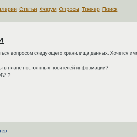
алерея
Статьи
Форум
Опросы
Трекер
Поиск
и
ться вопросом следующего хранилища данных. Хочется им
ты в плане постоянных носителей информации?
4\7 ?
тер