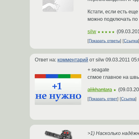
Кстати, если есть еще
можно подключать по u
silw
(
09.03.20
★★★★★
Показать ответы
Ссылка
Ответ на:
комментарий
от silw
09.03.2011 05:
+ seagate
спмое главное на швы
alikhantara
(
09.03.20
★
Показать ответ
Ссылка
>1) Насколько надёж