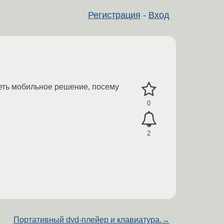
Регистрация
-
Вход
еть мобильное решение, посему
0
2
Портативный dvd-плейер и клавиатура.
→