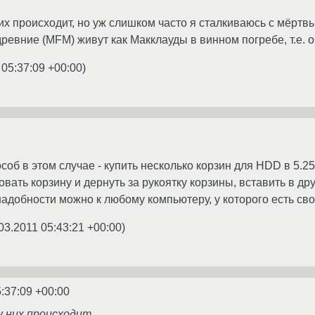
 них происходит, но уж слишком часто я сталкиваюсь с мёр
 древние (MFM) живут как Макклауды в винном погребе, т.е. 
 05:37:09 +00:00
)
б в этом случае - купить несколько корзин для HDD в 5.25
вать корзину и дернуть за рукоятку корзины, вставить в др
надобности можно к любому компьютеру, у которого есть св
03.2011 05:43:21 +00:00
)
:37:09 +00:00
у них происходит