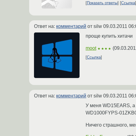
Показать ответы
Ссылка
Ответ на:
комментарий
от silw
09.03.2011 06:
проще купить хитачи
moot
(
09.03.201
★★★★
Ссылка
Ответ на:
комментарий
от silw
09.03.2011 06:
У меня WD15EARS, а ра
WD1000FYPS-01ZKB0
Ничего страшного, мен