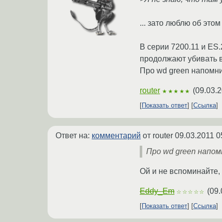
... зато люблю об эт
В серии 7200.11 и ES
продолжают убивать в
Про wd green напомн
router
(
09.03.2
★★★★★
Показать ответ
Ссылка
Ответ на:
комментарий
от router
09.03.2011 0
Про wd green напо
Ой и не вспоминайте, 
Eddy_Em
(
09.
☆☆☆☆☆
Показать ответ
Ссылка