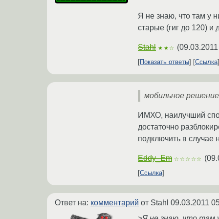
Я не знаю, что там у
старые (гиг до 120) и
Stahl
(
09.03.2011
★★☆
Показать ответы
Ссылка
мобильное решение
ИМХО, наилучший спосо
достаточно разблокиро
подключить в случае 
Eddy_Em
(
09.
☆☆☆☆☆
Ссылка
Ответ на:
комментарий
от Stahl
09.03.2011 05
>Я не знаю, что там 