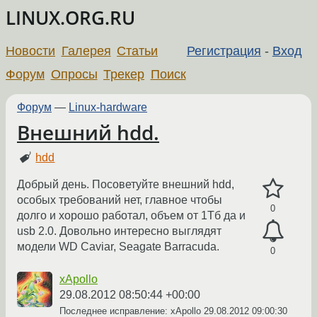
LINUX.ORG.RU
Новости
Галерея
Статьи
Регистрация
-
Вход
Форум
Опросы
Трекер
Поиск
Форум
—
Linux-hardware
Внешний hdd.
hdd
Добрый день. Посоветуйте внешний hdd,
особых требований нет, главное чтобы
0
долго и хорошо работал, объем от 1Тб да и
usb 2.0. Довольно интересно выглядят
модели WD Caviar, Seagate Barracuda.
0
xApollo
29.08.2012 08:50:44 +00:00
Последнее исправление: xApollo
29.08.2012 09:00:30