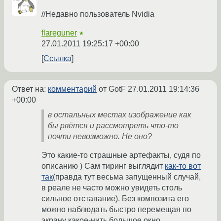
//Недавно пользователь Nvidia
flareguner
★
27.01.2011 19:25:17 +00:00
Ссылка
Ответ на:
комментарий
от GotF
27.01.2011 19:14:36
+00:00
в остальных местах изображение как
бы рвётся и рассмотреть что-то
почти невозможно. Не оно?
Это какие-то страшные артефакты, судя по
описанию ) Сам тиринг выглядит
как-то вот
так
(правда тут весьма запущенный случай,
в реале не часто можно увидеть столь
сильное отставание). Без композита его
можно наблюдать быстро перемещая по
экрану какое-нить большое окно.