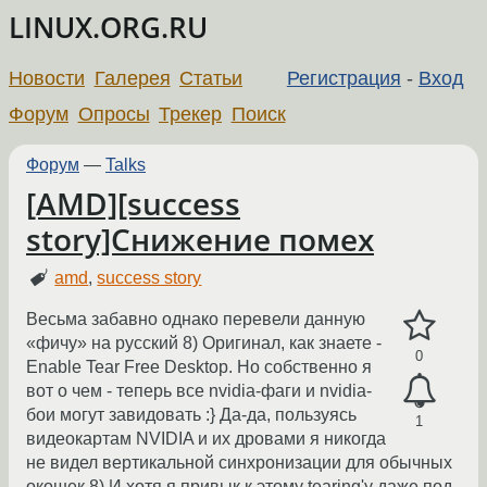
LINUX.ORG.RU
Новости
Галерея
Статьи
Регистрация
-
Вход
Форум
Опросы
Трекер
Поиск
Форум
—
Talks
[AMD][success
story]Снижение помех
amd
,
success story
Весьма забавно однако перевели данную
«фичу» на русский 8) Оригинал, как знаете -
0
Enable Tear Free Desktop. Но собственно я
вот о чем - теперь все nvidia-фаги и nvidia-
бои могут завидовать :} Да-да, пользуясь
1
видеокартам NVIDIA и их дровами я никогда
не видел вертикальной синхронизации для обычных
окошек 8) И хотя я привык к этому tearing'у даже под