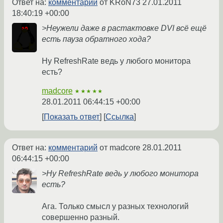
Ответ на:
комментарий
от KRoN73
27.01.2011
18:40:19 +00:00
>Неужели даже в растактовке DVI всё ещё
есть пауза обратного хода?
Ну RеfreshRate ведь у любого монитора
есть?
madcore
★★★★★
28.01.2011 06:44:15 +00:00
Показать ответ
Ссылка
Ответ на:
комментарий
от madcore
28.01.2011
06:44:15 +00:00
>Ну RеfreshRate ведь у любого монитора
есть?
Ага. Только смысл у разных технологий
совершенно разный.