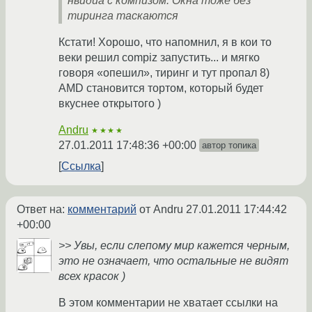
нвидиа с компизом. Окна тоже без
тиринга таскаются
Кстати! Хорошо, что напомнил, я в кои то
веки решил compiz запустить... и мягко
говоря «опешил», тиринг и тут пропал 8)
AMD становится тортом, который будет
вкуснее открытого )
Andru
★★★★
27.01.2011 17:48:36 +00:00
автор топика
Ссылка
Ответ на:
комментарий
от Andru
27.01.2011 17:44:42
+00:00
>> Увы, если слепому мир кажется черным,
это не означает, что остальные не видят
всех красок )
В этом комментарии не хватает ссылки на