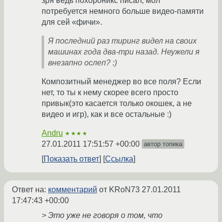
зря ведь похороникс писал, мол
потребуется немного больше видео-памяти
для сей «фичи».
Я последний раз тиринг видел на своих
машинах года два-три назад. Неужели я
внезапно ослеп? :)
Композитный менеджер во все поля? Если
нет, то ты к нему скорее всего просто
привык(это касается только окошек, а не
видео и игр), как и все остальные :)
Andru
★★★★
27.01.2011 17:51:57 +00:00
автор топика
Показать ответ
Ссылка
Ответ на:
комментарий
от KRoN73
27.01.2011
17:47:43 +00:00
> Это уже не говоря о том, что