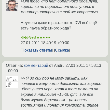
>От того что нет обратного хода луча,
картинка не перестанет поступать в
монитор построчно с той же скоростью.
Неужели даже в растактовке DVI всё ещё
есть пауза обратного хода?
KRoN73
★★★★★
27.01.2011 18:40:19 +00:00
Показать ответы
Ссылка
Ответ на:
комментарий
от Andru
27.01.2011 17:58:13
+00:00
>> Я до сих пор не могу забыть, как
человек в живую мне доказывал как хорошо
идет у него игра, хотя в тот момент на
экране я наблюдал ~15-20 фпс, где все
было жутко дерганным... разность
восприятия и понятия комфорта, фигле