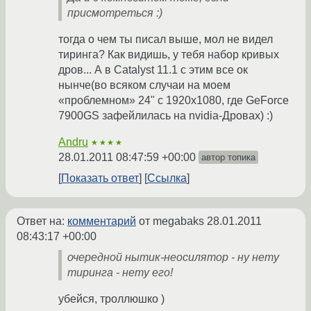
присмотреться :)
тогда о чем ты писал выше, мол не видел
тиринга? Как видишь, у тебя набор кривых
дров... А в Catalyst 11.1 с этим все ок
нынче(во всяком случаи на моем
«проблемном» 24" с 1920х1080, где GeForce
7900GS зафейлилась на nvidia-Дровах) :)
Andru
★★★★
28.01.2011 08:47:59 +00:00
автор топика
Показать ответ
Ссылка
Ответ на:
комментарий
от megabaks
28.01.2011
08:43:17 +00:00
очередной нытик-неосилятор - ну нету
тиринга - нету его!
убейся, троллюшко )