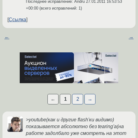
Последнее исправление: Andru
27.01.2011 16:53:53
+00:00
(всего исправлений: 1)
Ссылка
←
→
←
1
2
→
>youtube(как и другие flash'ки видимо)
показывается абсолютно без tearing'а(на
работе задолбало уже смотреть на этот