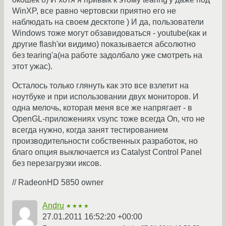
WinXP, все равно чертовски приятно его не
наблюдать на своем десктопе ) И да, пользователи
Windows тоже могут обзавидоваться - youtube(как и
другие flash'ки видимо) показывается абсолютно
без tearing'а(на работе задолбало уже смотреть на
этот ужас).
Осталось только глянуть как это все взлетит на
ноутбуке и при использовании двух мониторов. И
одна мелочь, которая меня все же напрягает - в
OpenGL-приложениях vsync тоже всегда On, что не
всегда нужно, когда занят тестированием
производительности собственных разработок, но
благо опция выключается из Catalyst Control Panel
без перезагрузки иксов.
// RadeonHD 5850 owner
Andru
★★★★
27.01.2011 16:52:20 +00:00