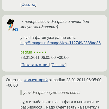
Ссылка
> теперь все nvidia-фаги и nvidia-бои
могут завидовать :}
у nvidia-фагов уже давно есть:
http://itmages.ru/image/view/112749/2888ae86
bsdfun
★★★★★
28.01.2011 06:05:00 +00:00
Показать ответ
Ссылка
Ответ на:
комментарий
от bsdfun
28.01.2011 06:05:00
+00:00
у nvidia-фагов уже давно есть:
оу, я и зыбал, что nvidia-фаги в матчасти не
разбираюся... надо будет взять на заметку )