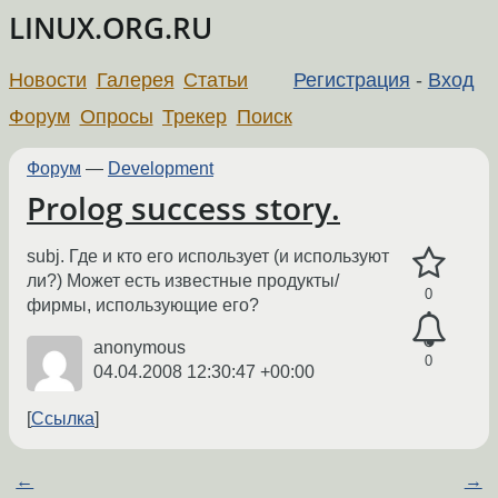
LINUX.ORG.RU
Новости
Галерея
Статьи
Регистрация
-
Вход
Форум
Опросы
Трекер
Поиск
Форум
—
Development
Prolog success story.
subj. Где и кто его использует (и используют
ли?) Может есть известные продукты/
0
фирмы, использующие его?
anonymous
0
04.04.2008 12:30:47 +00:00
Ссылка
←
→