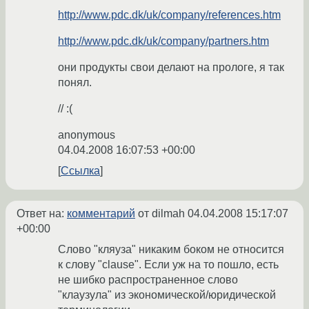
http://www.pdc.dk/uk/company/references.htm
http://www.pdc.dk/uk/company/partners.htm
они продукты свои делают на прологе, я так
понял.
// :(
anonymous
04.04.2008 16:07:53 +00:00
Ссылка
Ответ на:
комментарий
от dilmah
04.04.2008 15:17:07
+00:00
Слово "кляуза" никаким боком не относится
к слову "clause". Если уж на то пошло, есть
не шибко распространенное слово
"клаузула" из экономической/юридической