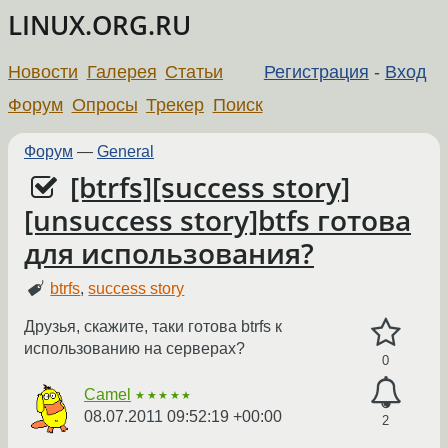
LINUX.ORG.RU
Новости
Галерея
Статьи
Регистрация
-
Вход
Форум
Опросы
Трекер
Поиск
Форум
—
General
[btrfs][success story]
[unsuccess story]btfs готова
для использования?
btrfs
,
success story
Друзья, скажите, таки готова btrfs к
использованию на серверах?
0
Camel
★★★★★
08.07.2011 09:52:19 +00:00
2