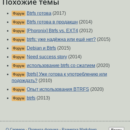
Похожие темы
Btrfs готова
(2017)
Форум
Btrfs готова в продакшн
(2014)
Форум
[Phoronix] Btrfs vs. EXT4
(2012)
Форум
btrfs: уже надёжна или ещё нет?
(2015)
Форум
Debian и Btrfs
(2015)
Форум
Need success story
(2014)
Форум
использование btrfs со сжатием
(2020)
Форум
[btrfs] Уже готова к употреблению или
Форум
подождать?
(2010)
Опыт использования BTRFS
(2020)
Форум
btrfs
(2013)
Форум
О Сервере
-
Правила форума
-
Разметка Markdown