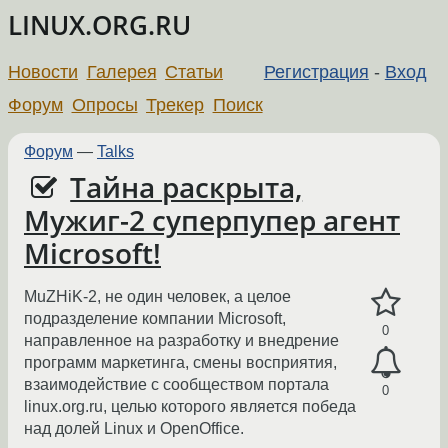
LINUX.ORG.RU
Новости
Галерея
Статьи
Регистрация
-
Вход
Форум
Опросы
Трекер
Поиск
Форум
—
Talks
Тайна раскрыта,
Мужиг-2 суперпупер агент
Microsoft!
MuZHiK-2, не один человек, а целое
подразделение компании Microsoft,
0
направленное на разработку и внедрение
программ маркетинга, смены восприятия,
взаимодействие с сообществом портала
0
linux.org.ru, целью которого является победа
над долей Linux и OpenOffice.