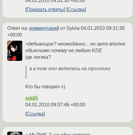
04.01.2010 09:31:30 +00:00
Показать ответы
Ссылка
Ответ на:
комментарий
от Sylvia
04.01.2010 09:31:30
+00:00
>дебианщик? неожиданно... но зато вполне
объяснимо почему не любит KDE
где логика?
а в том что ведетесь на троллинг
Кто бы говорил =)
ssk85
04.01.2010 09:37:46 +00:00
Ссылка
> MuZHiK-2, не один человек