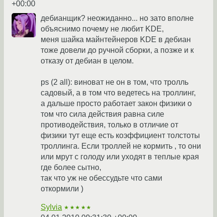
+00:00
дебианщик? неожиданно... но зато вполне
объяснимо почему не любит KDE,
меня шайка майнтейнеров KDE в дебиан
тоже довели до ручной сборки, а позже и к
отказу от дебиан в целом.
ps (2 all): виноват не он в том, что тролль
садовый, а в том что ведетесь на троллинг,
а дальше просто работает закон физики о
том что сила действия равна силе
противодействия, только в отличие от
физики тут еще есть коэффициент толстоты
троллинга. Если троллей не кормить , то они
или мрут с голоду или уходят в теплые края
где более сытно,
так что уж не обессудьте что сами
откормили )
Sylvia
★★★★★