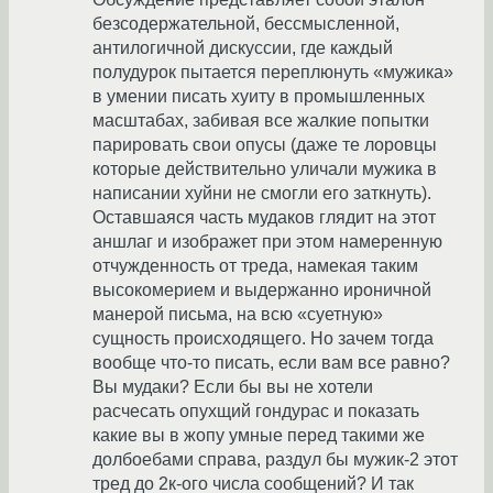
безсодержательной, бессмысленной,
антилогичной дискуссии, где каждый
полудурок пытается переплюнуть «мужика»
в умении писать хуиту в промышленных
масштабах, забивая все жалкие попытки
парировать свои опусы (даже те лоровцы
которые действительно уличали мужика в
написании хуйни не смогли его заткнуть).
Оставшаяся часть мудаков глядит на этот
аншлаг и изображет при этом намеренную
отчужденность от треда, намекая таким
высокомерием и выдержанно ироничной
манерой письма, на всю «суетную»
сущность происходящего. Но зачем тогда
вообще что-то писать, если вам все равно?
Вы мудаки? Если бы вы не хотели
расчесать опухщий гондурас и показать
какие вы в жопу умные перед такими же
долбоебами справа, раздул бы мужик-2 этот
тред до 2к-ого числа сообщений? И так