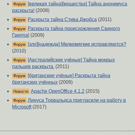
[великая тайна][вещества] Тайна анонимуса
Форум
раскрыта!
(2008)
Раскрыта тайна Стива Джобса
(2011)
Форум
Раскрыта тайна происхождения Свиного
Форум
Гриппа!
(2009)
[зло][надежда] Мелкомягкие исправляются?
Форум
(2010)
[Австралийские учёные] Тайна мокрых
Форум
пальцев раскрыта.
(2011)
[британские учёные] Раскрыта тайна
Форум
британских учённых
(2009)
Apache OpenOffice 4.1.2
(2015)
Новости
Линуса Торвальдса пригласили на работу в
Форум
Microsoft
(2017)