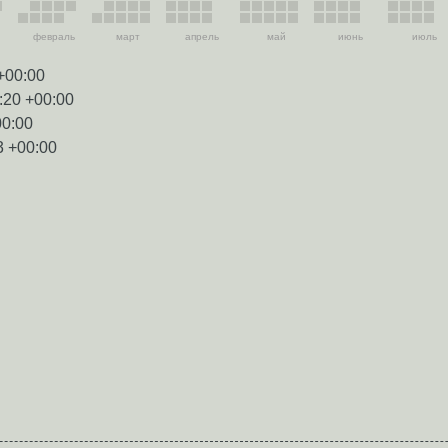
февраль
март
апрель
май
июнь
июль
+00:00
:20 +00:00
00:00
3 +00:00