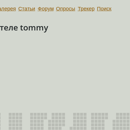
алерея
Статьи
Форум
Опросы
Трекер
Поиск
теле tommy