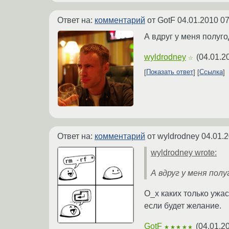
Ответ на:
комментарий
от GotF
04.01.2010 07
А вдруг у меня полуго
wyldrodney
(
04.01.2
☆
Показать ответ
Ссылка
Ответ на:
комментарий
от wyldrodney
04.01.2
wyldrodney wrote:
А вдруг у меня пол
O_x каких только ужас
если будет желание.
GotF
(
04.01.2
★★★★★