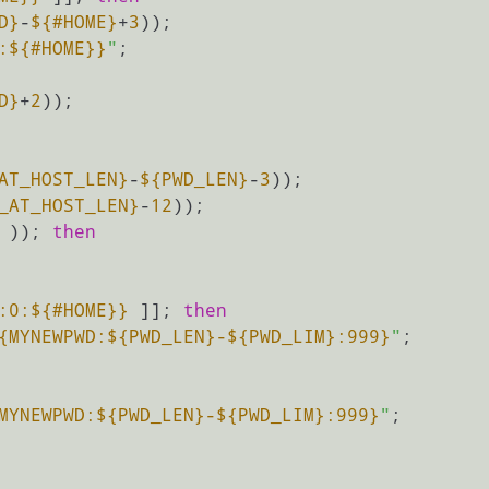
D}
-
${#HOME}
+
3
));

:
${#HOME}
}
"
D}
+
2
));

AT_HOST_LEN}
-
${PWD_LEN}
-
3
_AT_HOST_LEN}
-
12
 )); 
then
:0:
${#HOME}
}
 ]]; 
then
{MYNEWPWD:
${PWD_LEN}
-
${PWD_LIM}
:999}
"
;

MYNEWPWD:
${PWD_LEN}
-
${PWD_LIM}
:999}
"
;
