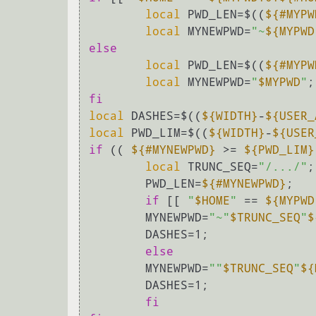
local
 PWD_LEN=$((
${#MYPW
local
 MYNEWPWD=
"~
${MYPWD
else
local
 PWD_LEN=$((
${#MYPW
local
 MYNEWPWD=
"
$MYPWD
"
fi
local
 DASHES=$((
${WIDTH}
-
${USER_
local
 PWD_LIM=$((
${WIDTH}
-
${USER
if
 (( 
${#MYNEWPWD}
 >= 
${PWD_LIM}
local
 TRUNC_SEQ=
"/.../"
;

	PWD_LEN=
${#MYNEWPWD}
;

if
 [[ 
"
$HOME
"
 == 
${MYPWD
	MYNEWPWD=
"~"
$TRUNC_SEQ
"
$
	DASHES=1;

else
	MYNEWPWD=
""
$TRUNC_SEQ
"
${
	DASHES=1;

fi