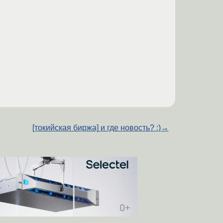
[токийская биржа] и где новость? :)
→