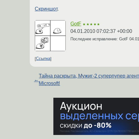
Скриншот
.
GotF
★★★★★
04.01.2010 07:02:37 +00:00
Последнее исправление: GotF
04.0
Ссылка
Тайна раскрыта, Мужиг-2 суперпупер аген
←
Microsoft!