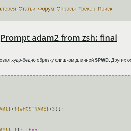
алерея
Статьи
Форум
Опросы
Трекер
Поиск
Prompt adam2 from zsh: final
зовал худо-бедно обрезку слишком длинной
$PWD
. Других 
AMI}
+
${#HOSTNAME}
+
3
ME}
}
 ]]; 
then