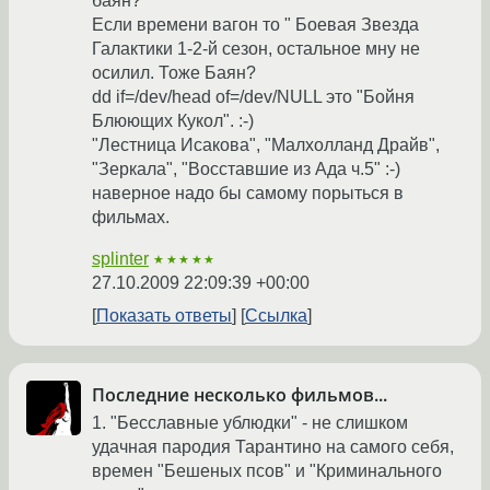
баян?
Если времени вагон то " Боевая Звезда
Галактики 1-2-й сезон, остальное мну не
осилил. Тоже Баян?
dd if=/dev/head of=/dev/NULL это "Бойня
Блюющих Кукол". :-)
"Лестница Исакова", "Малхолланд Драйв",
"Зеркала", "Восставшие из Ада ч.5" :-)
наверное надо бы самому порыться в
фильмах.
splinter
★★★★★
27.10.2009 22:09:39 +00:00
Показать ответы
Ссылка
Последние несколько фильмов...
1. "Бесславные ублюдки" - не слишком
удачная пародия Тарантино на самого себя,
времен "Бешеных псов" и "Криминального