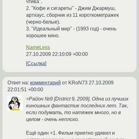
чтива".
2. "Кофе и сигареты" - Джим Джармуш,
артхаус, сборник из 11 короткометражек
(черно-белые).
3. "Идеальный мир" - (1993 год) - очень
хорошее кино.
NameLess
27.10.2009 22:10:09 +00:00
Ссылка
Ответ на:
комментарий
от KRoN73
27.10.2009
22:01:51 +00:00
>Район №9 [District 9, 2009]. Одна из лучших
киношных фантастик последних лет. Так,
если подумать, то натяжек много, но в
целом - очень неплохо.
Ещё один +1. Фильм приятно удивил и