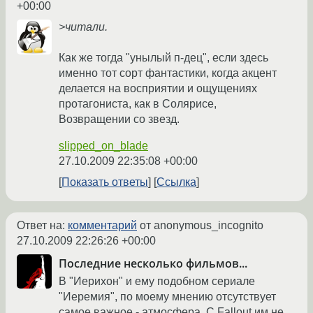
+00:00
>читали.
Как же тогда "унылый п-дец", если здесь
именно тот сорт фантастики, когда акцент
делается на восприятии и ощущениях
протагониста, как в Солярисе,
Возвращении со звезд.
slipped_on_blade
27.10.2009 22:35:08 +00:00
Показать ответы
Ссылка
Ответ на:
комментарий
от anonymous_incognito
27.10.2009 22:26:26 +00:00
Последние несколько фильмов...
В "Иерихон" и ему подобном сериале
"Иеремия", по моему мнению отсутствует
самое важное - атмосфера. С Fallout им не