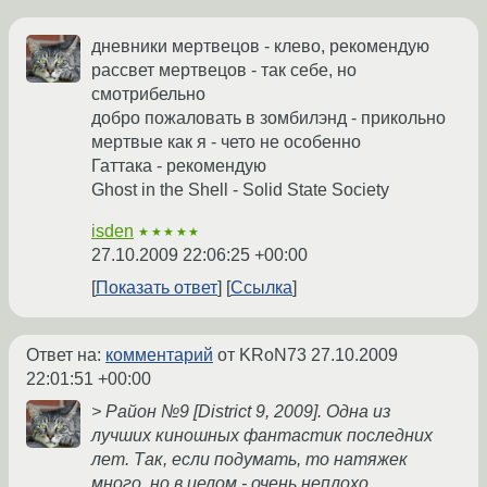
дневники мертвецов - клево, рекомендую
рассвет мертвецов - так себе, но
смотрибельно
добро пожаловать в зомбилэнд - прикольно
мертвые как я - чето не особенно
Гаттака - рекомендую
Ghost in the Shell - Solid State Society
isden
★★★★★
27.10.2009 22:06:25 +00:00
Показать ответ
Ссылка
Ответ на:
комментарий
от KRoN73
27.10.2009
22:01:51 +00:00
> Район №9 [District 9, 2009]. Одна из
лучших киношных фантастик последних
лет. Так, если подумать, то натяжек
много, но в целом - очень неплохо.