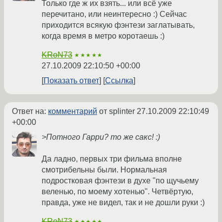
Только где ж их взять... или всё уже
перечитано, или неинтересно :) Сейчас
приходится всякую фэнтези заглатывать,
когда время в метро коротаешь :)
KRoN73
★★★★★
27.10.2009 22:10:50 +00:00
Показать ответ
Ссылка
Ответ на:
комментарий
от splinter
27.10.2009 22:10:49
+00:00
>Потного Гарри? то же сакс! :)
Да ладно, первых три фильма вполне
смотрибельны были. Нормальная
подростковая фэнтези в духе "по щучьему
веленью, по моему хотенью". Четвёртую,
правда, уже не видел, так и не дошли руки :)
KRoN73
★★★★★