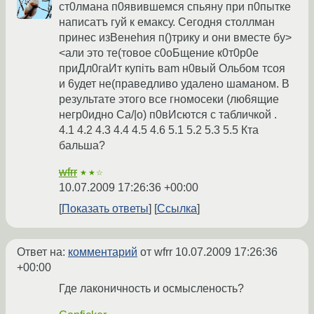
ст0лмана п0явившемся спьяну при п0пытке
написатъ гуй к емаксу. Сегодня столлман
принес изВенеhия п()трику и они вместе бу>
<али это те(товое с0оБщение к0т0р0е
приДл0гаИт купiть ваm н0вый Oльбом тсоя
и 6удет не(праведливо удалено шаманом. В
результате этого все гномосеки (лю6ящие
негр0идно Cа/|о) п0вИсются с табличкой .
4.1 4.2 4.3 4.4 4.5 4.6 5.1 5.2 5.3 5.5 Кта
бальша?
wfrr
★★☆
10.07.2009 17:26:36 +00:00
Показать ответы
Ссылка
Ответ на:
комментарий
от wfrr
10.07.2009 17:26:36
+00:00
Где лаконичность и осмысленость?