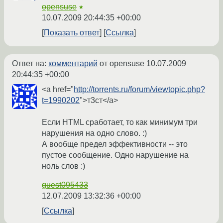
opensuse
★
10.07.2009 20:44:35 +00:00
Показать ответ
Ссылка
Ответ на:
комментарий
от opensuse
10.07.2009
20:44:35 +00:00
<a href="
http://torrents.ru/forum/viewtopic.php?
t=1990202
">т3ст</a>
Если HTML сработает, то как минимум три
нарушения на одно слово. :)
А вообще предел эффективности -- это
пустое сообщение. Одно нарушение на
ноль слов :)
guest095433
12.07.2009 13:32:36 +00:00
Ссылка