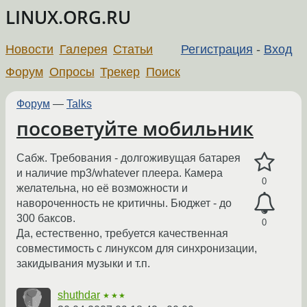
LINUX.ORG.RU
Новости
Галерея
Статьи
Регистрация
-
Вход
Форум
Опросы
Трекер
Поиск
Форум
—
Talks
посоветуйте мобильник
Сабж. Требования - долгоживущая батарея
и наличие mp3/whatever плеера. Камера
0
желательна, но её возможности и
навороченность не критичны. Бюджет - до
300 баксов.
0
Да, естественно, требуется качественная
совместимость с линуксом для синхронизации,
закидывания музыки и т.п.
shuthdar
★★★