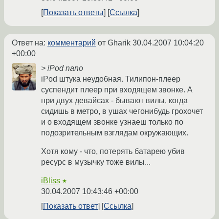
Показать ответы
Ссылка
Ответ на:
комментарий
от Gharik
30.04.2007 10:04:20
+00:00
> iPod nano
iPod штука неудобная. Тилипон-плеер
суспендит плеер при входящем звонке. А
при двух девайсах - бывают вилы, когда
сидишь в метро, в ушах чегонибудь грохочет
и о входящем звонке узнаеш только по
подозрительным взглядам окружающих.
Хотя кому - что, потерять батарею убив
ресурс в музычку тоже вилы...
iBliss
★
30.04.2007 10:43:46 +00:00
Показать ответ
Ссылка