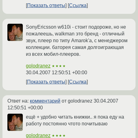
Показать ответы
Ссылка
SonyEricsson w610i - стоит подороже, но не
пожалеешь, walkman это бренд - отличный
звук, плеер по типу Amarok'a, c менеджером
коллекции. баторея самая долгоиграющая
из всех мобил-плееров.
golodranez
★★★★
30.04.2007 12:50:51 +00:00
Показать ответы
Ссылка
Ответ на:
комментарий
от golodranez
30.04.2007
12:50:51 +00:00
ещё + удобно читать книжки.. я пока еду на
работу постоянно чтото почитываю
golodranez
★★★★