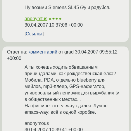
Ну возьми Siemens SL45 б/у и радуйся.
anonymfus
★★★★
30.04.2007 10:37:06 +00:00
Ссылка
Ответ на:
комментарий
от grad
30.04.2007 09:55:12
+00:00
А ты хочешь ходить обвешанным
причиндалами, как рождественская ёлка?
Мобила, PDA, отдельно blueberry для
мейлов, mp3-плеер, GPS-нафигатор,
универсальный ленивчик для вырубания tv
в общественных местах...
На фиг мне этот vi-way сдался. Лучше
emacs-way: всё в одной коробке.
anonymous
30.04.2007 10:39:41 +00:00