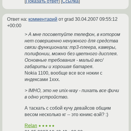
Показать ответ
Ссылка
Ответ на:
комментарий
от grad
30.04.2007 09:55:12
+00:00
> А мне посоветуйте телефон, в котором
нет совершенно ненужного для средства
связи функционала: mp3-плеера, камеры,
полифонии, можно без цветного дисплея.
Основные требования - малый вес/
габариты и хорошая батарея.
Nokia 1100, вообще все все нокии с
индексами 1ххх.
> IMHO, это не unix-way - пихать все фичи
в одно устройство.
А таскать с собой кучу девайсов общим
весом несколько кг -- это юникс-вэй? :)
Relan
★★★★★