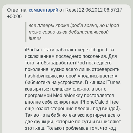
Ответ на:
комментарий
от Reset
22.06.2012 06:57:17
+00:00
все плееры кроме ipod'а говно, но и ipod
тоже говно из-за дебилистической
itunes
iPod'ы кстати работают через libgpod, за
исключением последнего поколения. Для
того, чтобы заработал iPod последнего
поколения, нужно всего лишь отреверсить
hash-функцию, которой «подписывается»
библиотека на устройстве. В кишках iTunes
ковыряться слишком сложно, а вот с
программой MediaMonkey поставляется
вполне себе конкретная iPhoneCalc.dll (ее
еще юзают сторонние плееры под виндой).
Так вот, эта библиотека экспортирует всего
две функции, которые по сути и вычисляют
этот хеш. Только проблема в том, что код