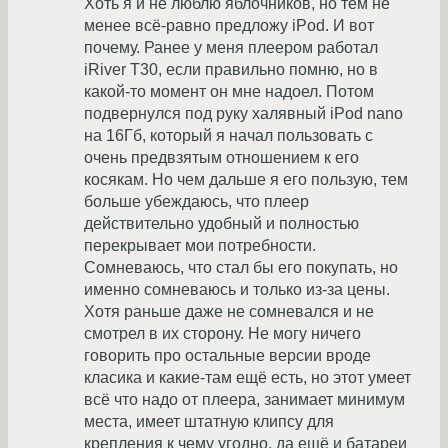
Хоть я и не люблю яблочников, но тем не
менее всё-равно предложу iPod. И вот
почему. Ранее у меня плеером работал
iRiver T30, если правильно помню, но в
какой-то момент он мне надоел. Потом
подвернулся под руку халявный iPod nano
на 16Гб, который я начал пользовать с
очень предвзятым отношением к его
косякам. Но чем дальше я его пользую, тем
больше убеждаюсь, что плеер
действительно удобный и полностью
перекрывает мои потребности.
Сомневаюсь, что стал бы его покупать, но
именно сомневаюсь и только из-за цены.
Хотя раньше даже не сомневался и не
смотрел в их сторону. Не могу ничего
говорить про остальные версии вроде
класика и какие-там ещё есть, но этот умеет
всё что надо от плеера, занимает минимум
места, имеет штатную клипсу для
крепления к чему угодно, да ещё и батареи