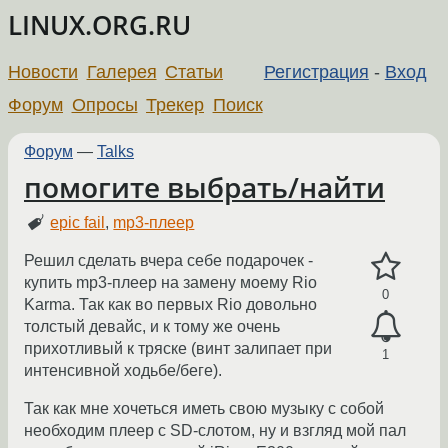
LINUX.ORG.RU
Новости
Галерея
Статьи
Регистрация
-
Вход
Форум
Опросы
Трекер
Поиск
Форум
—
Talks
помогите выбрать/найти
epic fail
,
mp3-плеер
Решил сделать вчера себе подарочек -
купить mp3-плеер на замену моему Rio
0
Karma. Так как во первых Rio довольно
толстый девайс, и к тому же очень
прихотливый к тряске (винт залипает при
1
интенсивной ходьбе/беге).
Так как мне хочеться иметь свою музыку с собой
необходим плеер с SD-слотом, ну и взгляд мой пал