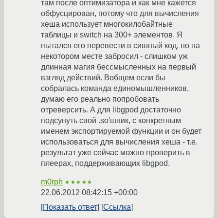
там после оптимизатора и как мне кажется
обфусцирован, потому что для вычисления
хеша использует многокилобайтные
таблицы и switch на 300+ элементов. Я
пытался его перевести в сишный код, но на
некотором месте забросил - слишком уж
длинная магия бессмысленных на первый
взгляд действий. Вобщем если бы
собралась команда единомышленников,
думаю его реально попробовать
отреверсить. А для libgpod достаточно
подсунуть свой .so'шник, с конкретным
именем экспортируемой функции и он будет
использоваться для вычисления хеша - т.е.
результат уже сейчас можно проверить в
плеерах, поддерживающих libgpod.
m0rph
★★★★★
22.06.2012 08:42:15 +00:00
Показать ответ
Ссылка