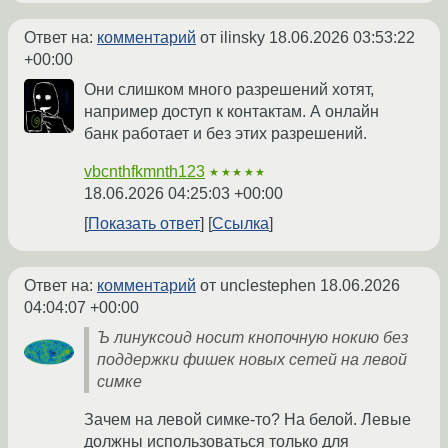
Ответ на:
комментарий
от ilinsky
18.06.2026 03:53:22
+00:00
Они слишком много разрешений хотят,
например доступ к контактам. А онлайн
банк работает и без этих разрешений.
vbcnthfkmnth123
★★★★★
18.06.2026 04:25:03 +00:00
Показать ответ
Ссылка
Ответ на:
комментарий
от unclestephen
18.06.2026
04:04:07 +00:00
Ъ линуксоид носит кнопочную нокию без
поддержки фишек новых сетей на левой
симке
Зачем на левой симке-то? На белой. Левые
должны использоваться только для