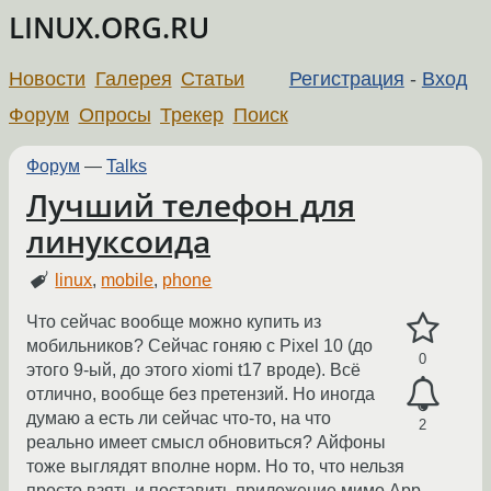
LINUX.ORG.RU
Новости
Галерея
Статьи
Регистрация
-
Вход
Форум
Опросы
Трекер
Поиск
Форум
—
Talks
Лучший телефон для
линуксоида
linux
,
mobile
,
phone
Что сейчас вообще можно купить из
мобильников? Сейчас гоняю с Pixel 10 (до
0
этого 9-ый, до этого xiomi t17 вроде). Всё
отлично, вообще без претензий. Но иногда
думаю а есть ли сейчас что-то, на что
2
реально имеет смысл обновиться? Айфоны
тоже выглядят вполне норм. Но то, что нельзя
просто взять и поставить приложение мимо App