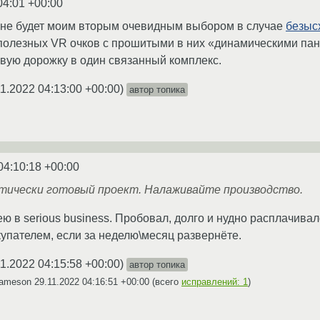
04:01 +00:00
ене будет моим вторым очевидным выбором в случае
безыс
олезных VR очков с прошитыми в них «динамическими пано
овую дорожку в один связанный комплекс.
11.2022 04:13:00 +00:00
)
автор топика
04:10:18 +00:00
ктически готовый проект. Налаживайте производство.
ею в serious business. Пробовал, долго и нудно расплачивал
упателем, если за неделю\месяц развернёте.
11.2022 04:15:58 +00:00
)
автор топика
Jameson
29.11.2022 04:16:51 +00:00
(всего
исправлений: 1
)