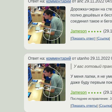
Ответ на:
комментарий
от anc
29.11.2022 04:
Дорожка+экран на ст
полно дешёвых и бесп
соединил такое и бег
Jameson
(
29.
★★★★★
Показать ответ
Ссылка
Ответ на:
комментарий
от utanho
29.11.2022 
У вас готовый пра
У меня лапки, я не ум
даже буду первым пок
Jameson
(
29.
★★★★★
Последнее исправление: 
Показать ответы
Ссылка