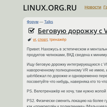
LINUX.ORG.RU
Новости
Г
Форум
—
Talks
Беговую дорожку с 
vr
,
спорт
,
тренажёр
Привет. Нахожусь в эстетическом и менталь
продуктов челноками, ВКД сведена к минимум
Ищу беговую дорожку интегрирующуюся с VR 
навороченному полноценному VR не имею, ис
шёл\бежал по дорожке и одновременно перем
посоветуйте что нибудь, наверняка кто то чт
PS. Велотренажёр не хочу, там нужно жопой с
PS2. Физически сменить локацию на более гу
как «прикреплён к поликлинике» (Малышева)