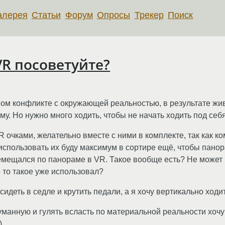
алерея
Статьи
Форум
Опросы
Трекер
Поиск
VR посоветуйте?
ном конфликте с окружающей реальностью, в результате жи
у. Но нужно много ходить, чтобы не начать ходить под себя
очками, желательно вместе с ними в комплекте, так как к
пользовать их буду максимум в сортире ещё, чтобы панора
ещался по панораме в VR. Такое вообще есть? Не может не
о то такое уже использовал?
идеть в седле и крутить педали, а я хочу вертикально ходить
манную и гулять всласть по материальной реальности хочу 
.