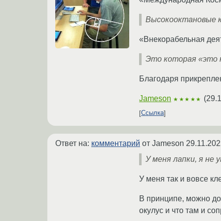
Высокооктановые к
«Внекорабельная деят
Это которая «это 
Благодаря прикреплен
Jameson
(
29.
★★★★★
Ссылка
Ответ на:
комментарий
от Jameson
29.11.202
У меня лапки, я не у
У меня так и вовсе кл
В принципе, можно до
окулус и что там и соп