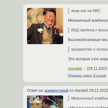
живу как на МКС
Мельничный комбинат
ВКД сведена к мин
Высокооктановые ки
прикреплён к полик
Это которая «это нор
chenbr0
(
29.11.2022
☆
Показать ответ
Ссылка
Ответ на:
комментарий
от chenbr0
29.11.2022
Мельничный комбин
«Международная Кос