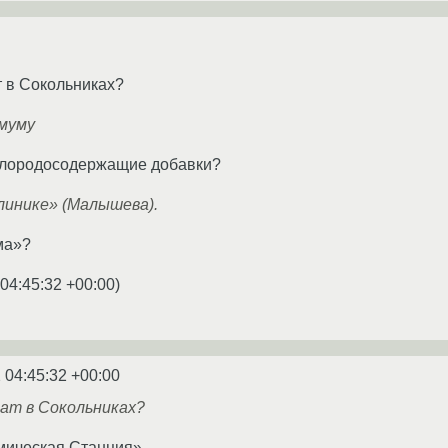
 в Сокольниках?
имуму
слородосодержащие добавки?
линике» (Малышева).
ма»?
 04:45:32 +00:00
)
 04:45:32 +00:00
ат в Сокольниках?
мическая Станция»