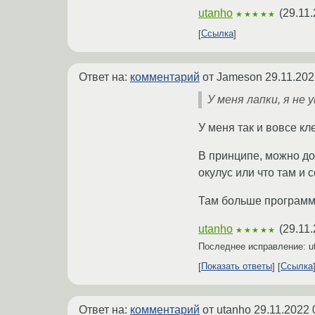
utanho
(
29.11.
★★★★★
Ссылка
Ответ на:
комментарий
от Jameson
29.11.202
У меня лапки, я не у
У меня так и вовсе кл
В принципе, можно до
окулус или что там и 
Там больше программн
utanho
(
29.11.
★★★★★
Последнее исправление: u
Показать ответы
Ссылка
Ответ на:
комментарий
от utanho
29.11.2022 