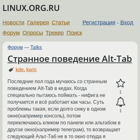
LINUX.ORG.RU
Новости
Галерея
Статьи
Регистрация
-
Вход
Форум
Опросы
Трекер
Поиск
Форум
—
Talks
Странное поведение Alt-Tab
kde
,
kwin
Последние пол года мучаюсь со странным
поведением Alt-Tab в кедах. Когда
1
специально пытаюсь поймать - нифига не
получается и всё работает как часы. Суть
проблемы такая, если долго сижу в одном
1
окне(например консоль), потом
переключаюсь кликом по панели или альтабом в
другое окно(например телеграм), то возвращает
следующий Альт-Таб не в то окно откуда я