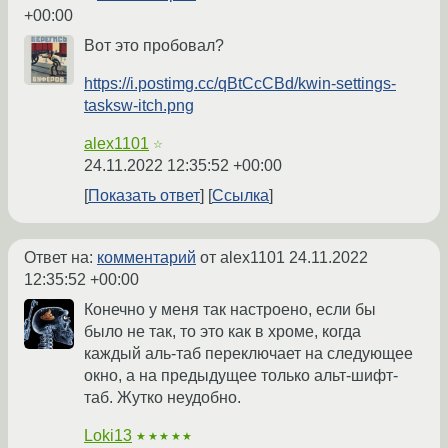
+00:00
Вот это пробовал?
https://i.postimg.cc/qBtCcCBd/kwin-settings-
tasksw-itch.png
alex1101
☆
24.11.2022 12:35:52 +00:00
Показать ответ
Ссылка
Ответ на:
комментарий
от alex1101
24.11.2022
12:35:52 +00:00
Конечно у меня так настроено, если бы
было не так, то это как в хроме, когда
каждый аль-таб переключает на следующее
окно, а на предыдущее только альт-шифт-
таб. Жутко неудобно.
Loki13
★★★★★