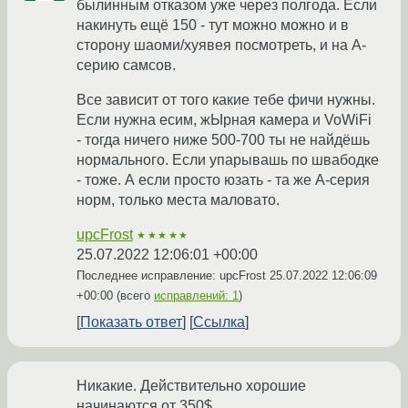
былинным отказом уже через полгода. Если
накинуть ещё 150 - тут можно можно и в
сторону шаоми/хуявея посмотреть, и на А-
серию самсов.
Все зависит от того какие тебе фичи нужны.
Если нужна есим, жЫрная камера и VoWiFi
- тогда ничего ниже 500-700 ты не найдёшь
нормального. Если упарывашь по швабодке
- тоже. А если просто юзать - та же А-серия
норм, только места маловато.
upcFrost
★★★★★
25.07.2022 12:06:01 +00:00
Последнее исправление: upcFrost
25.07.2022 12:06:09
+00:00
(всего
исправлений: 1
)
Показать ответ
Ссылка
Никакие. Действительно хорошие
начинаются от 350$.