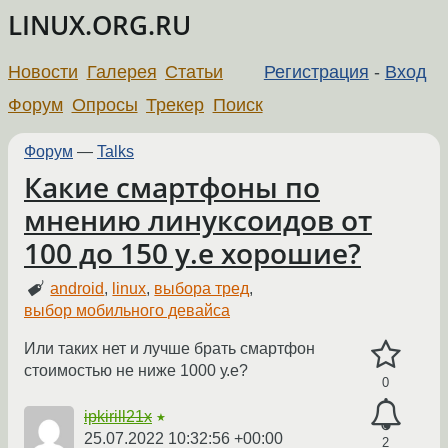
LINUX.ORG.RU
Новости
Галерея
Статьи
Регистрация
-
Вход
Форум
Опросы
Трекер
Поиск
Форум
—
Talks
Какие смартфоны по
мнению линуксоидов от
100 до 150 у.е хорошие?
android
,
linux
,
выбора тред
,
выбор мобильного девайса
Или таких нет и лучше брать смартфон
стоимостью не ниже 1000 у.е?
0
ipkirill21x
★
25.07.2022 10:32:56 +00:00
2