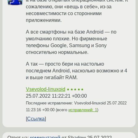
сожалению, они «вещь в себе», из-за
несовместимости со сторонними
приложениями.
А все смартфоны на базе Android — по
умолчанию плохие. Но фирменные
телефоны Google, Samsung и Sony
относительно нормальные.
А так — просто бери на настолько
последнем Android, насколько возможно и 4
и выше гигабайт RAM.
Vsevolod-linuxoid
★★★★★
25.07.2022 11:22:21 +00:00
Последнее исправление: Vsevolod-linuxoid
25.07.2022
11:23:16 +00:00
(всего
исправлений: 1
)
Ссылка
Ответ на:
комментарий
от Shadow
25.07.2022