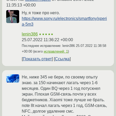
11:35:13 +00:00
Ну, я тоже про него.
https://www.sony.ru/electronics/smartfony/xperi
a-5m3
lenin386
★★★★★
25.07.2022 11:36:22 +00:00
Последнее исправление: lenin386
25.07.2022 11:38:58
+00:00
(всего
исправлений: 1
)
Показать ответ
Ссылка
Не, ниже 345 не бери, по своему опыту
знаю. за 150 начинают лагать через 1-6
месяцев. Один BQ через 1 год потускнел
экран. Плохая GSM-связь почти у всех
бюджетников. Xiaomi тоже лучше не брать.
note 8t начал лагать через 1 год, GSM-связь,
NFC, долгое удаление смс.