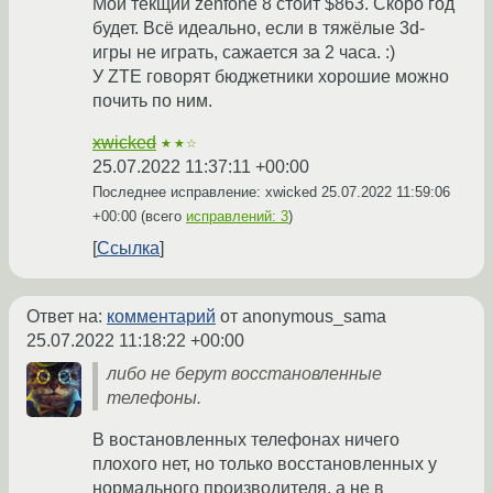
Мой текщий zenfone 8 стоит $863. Скоро год
будет. Всё идеально, если в тяжёлые 3d-
игры не играть, сажается за 2 часа. :)
У ZTE говорят бюджетники хорошие можно
почить по ним.
xwicked
★★☆
25.07.2022 11:37:11 +00:00
Последнее исправление: xwicked
25.07.2022 11:59:06
+00:00
(всего
исправлений: 3
)
Ссылка
Ответ на:
комментарий
от anonymous_sama
25.07.2022 11:18:22 +00:00
либо не берут восстановленные
телефоны.
В востановленных телефонах ничего
плохого нет, но только восстановленных у
нормального производителя, а не в