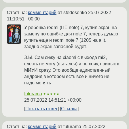
Ответ на:
комментарий
от sfedosenko
25.07.2022
11:10:51 +00:00
У ребенка redmi (НЕ note) 7, купил экран на
замену по ошибке для note 7, теперь думаю
купить еще и redmi note 7 (120$ на ali),
заодно экран запасной будет.
З.Ы. Сам сижу на xiaomi с выхода mi2,
слезть не могу (пытался) и не хочу, привык к
МИУИ сразу. Это вообще единственный
андроид в котором есть всё и ничего не
надо менять
futurama
★★★★★
25.07.2022 14:51:21 +00:00
Показать ответ
Ссылка
Ответ на:
комментарий
от futurama
25.07.2022