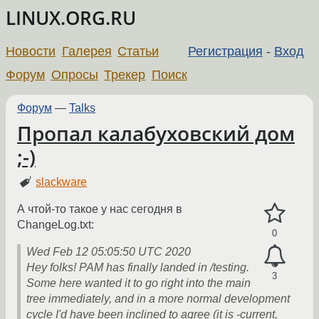
LINUX.ORG.RU
Новости
Галерея
Статьи
Регистрация
-
Вход
Форум
Опросы
Трекер
Поиск
Форум
—
Talks
Пропал калабуховский дом
;-)
slackware
А чтой-то такое у нас сегодня в
ChangeLog.txt:
0
Wed Feb 12 05:05:50 UTC 2020
Hey folks! PAM has finally landed in /testing.
3
Some here wanted it to go right into the main
tree immediately, and in a more normal development
cycle I'd have been inclined to agree (it is -current,