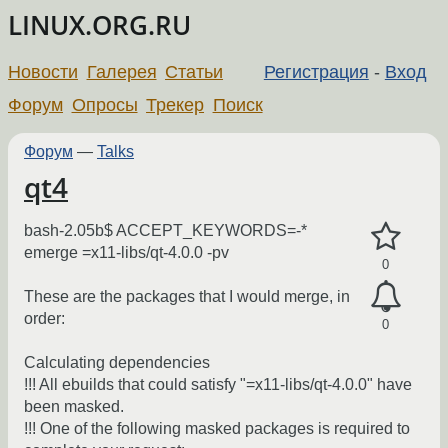
LINUX.ORG.RU
Новости
Галерея
Статьи
Регистрация
-
Вход
Форум
Опросы
Трекер
Поиск
Форум
—
Talks
qt4
bash-2.05b$ ACCEPT_KEYWORDS=-*
emerge =x11-libs/qt-4.0.0 -pv
0
These are the packages that I would merge, in
order:
0
Calculating dependencies
!!! All ebuilds that could satisfy "=x11-libs/qt-4.0.0" have
been masked.
!!! One of the following masked packages is required to