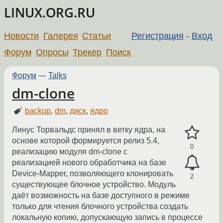
LINUX.ORG.RU
Новости
Галерея
Статьи
Регистрация
-
Вход
Форум
Опросы
Трекер
Поиск
Форум
—
Talks
dm-clone
backup
,
dm
,
диск
,
ядро
Линус Торвальдс принял в ветку ядра, на
основе которой формируется релиз 5.4,
0
реализацию модуля dm-clone с
реализацией нового обработчика на базе
Device-Mapper, позволяющего клонировать
2
существующее блочное устройство. Модуль
даёт возможность на базе доступного в режиме
только для чтения блочного устройства создать
локальную копию, допускающую запись в процессе