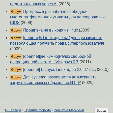
подготовленных через AI
(2026)
Прогресс в разработке свободной
Форум
многоплатформенной утилиты для перепрошивки
BIOS
(2009)
Прошивка не выходя из linux
(2009)
Форум
[решето]В Linux ядре найдена уязвимость,
Форум
позволяющая получить права суперпользователя
(2009)
[opennet][не нужно]Релиз свободной
Форум
операционной системы Visopsys 0.7
(2011)
[opennet] Выпуск Linux-ядра 2.6.37-rc1.
(2010)
Форум
Для systemd развивается возможность
Форум
загрузки системных образов по HTTP
(2025)
О Сервере
-
Правила форума
-
Разметка Markdown
Вверх