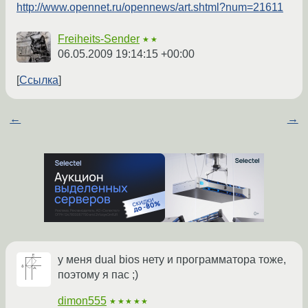
http://www.opennet.ru/opennews/art.shtml?num=21611
Freiheits-Sender
★★
06.05.2009 19:14:15 +00:00
Ссылка
←
→
у меня dual bios нету и программатора тоже,
поэтому я пас ;)
dimon555
★★★★★