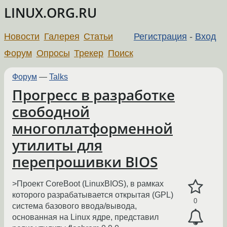
LINUX.ORG.RU
Новости
Галерея
Статьи
Регистрация
-
Вход
Форум
Опросы
Трекер
Поиск
Форум
—
Talks
Прогресс в разработке
свободной
многоплатформенной
утилиты для
перепрошивки BIOS
>Проект CoreBoot (LinuxBIOS), в рамках
которого разрабатывается открытая (GPL)
0
система базового ввода/вывода,
основанная на Linux ядре, представил