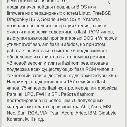
релиз утилиты flashrom 0.9.0,
0
предназначенной для прошивки BIOS или
firmware из операционных систем Linux, FreeBSD,
DragonFly BSD, Solaris и Mac OS X. Утилита
позволяет выполнять операции чтения, записи,
очистки и проверки содержимого flash ROM чипов,
выступая аналогом проприетарных DOS и Windows
утилит awdflash, amiflash и afudos, но при этом
работает значительно быстрее и поддерживает
обновление из скриптов в автономном режиме.
>В новой версии утилиты flashrom реализована
поддержка всех существующих flash ROM чипов и
технологий записи, доступных для архитектуры x86.
Например, поддерживается 157 семейств flash-
чипов, 75 чипсетов flash-контроллеров, интерфейсы
Parallel, LPC, FWH и SPI. Работа flashrom
протестирована на более чем 70 популярных
материнских платах производства Abit, Asus, MSI,
Nec, Sun, RCA, VIA, Tyan, Acorp, Artec, IBM, Gigabyte,
Kontron, Iwill и т.д.