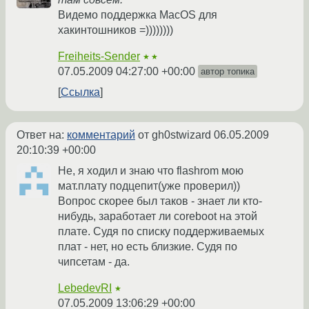
Видемо поддержка MacOS для
хакинтошников =))))))))
Freiheits-Sender
★★
07.05.2009 04:27:00 +00:00
автор топика
Ссылка
Ответ на:
комментарий
от gh0stwizard
06.05.2009
20:10:39 +00:00
Не, я ходил и знаю что flashrom мою
мат.плату подцепит(уже проверил))
Вопрос скорее был таков - знает ли кто-
нибудь, заработает ли coreboot на этой
плате. Судя по списку поддерживаемых
плат - нет, но есть близкие. Судя по
чипсетам - да.
LebedevRI
★
07.05.2009 13:06:29 +00:00