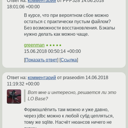
Ответ на:
комментарий
от PPP328
14.06.2018
18:01:06 +00:00
В курсе, что при вероятном сбое можно
остаться с практически пустым файлом?
Без возможности восстановления. Бэкапы
нужно делать как можно чаще.
greenman
★★★★★
15.06.2018 00:50:14 +00:00
Показать ответ
Ссылка
Ответ на:
комментарий
от praseodim
14.06.2018
11:19:32 +00:00
Вот мне и интересно, решается ли это
LO Base?
Формошлёпить там можно и уже давно,
через jdbc можно к любой субд цепляться,
тому же sqlite. Насчёт нюансов ничего не