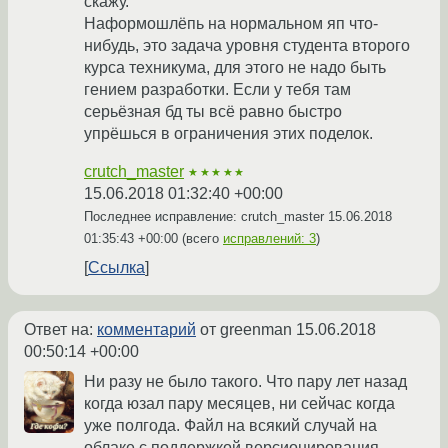
скажу.
Наформошлёпь на нормальном яп что-
нибудь, это задача уровня студента второго
курса техникума, для этого не надо быть
гением разработки. Если у тебя там
серьёзная бд ты всё равно быстро
упрёшься в ограничения этих поделок.
crutch_master
★★★★★
15.06.2018 01:32:40 +00:00
Последнее исправление: crutch_master
15.06.2018
01:35:43 +00:00
(всего
исправлений: 3
)
Ссылка
Ответ на:
комментарий
от greenman
15.06.2018
00:50:14 +00:00
Ни разу не было такого. Что пару лет назад
когда юзал пару месяцев, ни сейчас когда
уже полгода. Файл на всякий случай на
облаке с поддержкой версионирования.