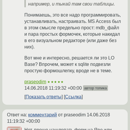
например, и тыкай там свои таблицы.
Понимаешь, это все надо программировать,
устанавливать, настраивать. MS Access был
в этом смысле предельно прост: mdb_файл
и пара простых формочек, которые накидал
в его визуальном редакторе (или даже без
них).
Вот мне и интересно, решается ли это LO
Base? Впрочем, может к sqlite подвезли
простую формошлепку, вроде не в теме.
praseodim
★★★★★
14.06.2018 11:19:32 +00:00
автор топика
Показать ответы
Ссылка
Ответ на:
комментарий
от praseodim
14.06.2018
11:19:32 +00:00
Нет, проще нашлепать форм на Яве или