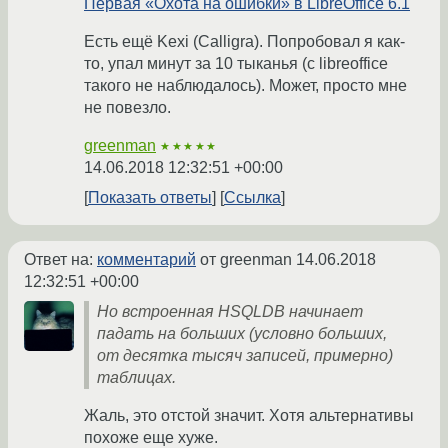
Первая «Охота на ошибки» в LibreOffice 6.1
Есть ещё Kexi (Calligra). Попробовал я как-
то, упал минут за 10 тыканья (с libreoffice
такого не наблюдалось). Может, просто мне
не повезло.
greenman
★★★★★
14.06.2018 12:32:51 +00:00
Показать ответы
Ссылка
Ответ на:
комментарий
от greenman
14.06.2018
12:32:51 +00:00
Но встроенная HSQLDB начинает
падать на больших (условно больших,
от десятка тысяч записей, примерно)
таблицах.
Жаль, это отстой значит. Хотя альтернативы
похоже еще хуже.