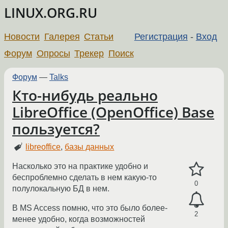
LINUX.ORG.RU
Новости
Галерея
Статьи
Регистрация
-
Вход
Форум
Опросы
Трекер
Поиск
Форум
—
Talks
Кто-нибудь реально
LibreOffice (OpenOffice) Base
пользуется?
libreoffice
,
базы данных
Насколько это на практике удобно и
беспроблемно сделать в нем какую-то
0
полулокальную БД в нем.
В MS Access помню, что это было более-
2
менее удобно, когда возможностей