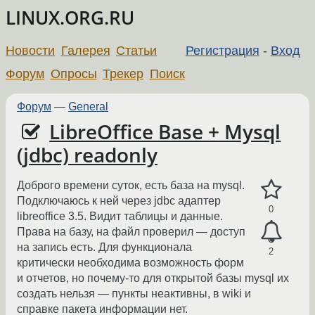
LINUX.ORG.RU
Новости
Галерея
Статьи
Регистрация
-
Вход
Форум
Опросы
Трекер
Поиск
Форум
—
General
LibreOffice Base + Mysql
(jdbc) readonly
Доброго времени суток, есть база на mysql.
Подключаюсь к ней через jdbc адаптер
0
libreoffice 3.5. Видит таблицы и данные.
Права на базу, на файл проверил — доступ
на запись есть. Для функционала
2
критически необходима возможность форм
и отчетов, но почему-то для открытой базы mysql их
создать нельзя — пункты неактивны, в wiki и
справке пакета информации нет.