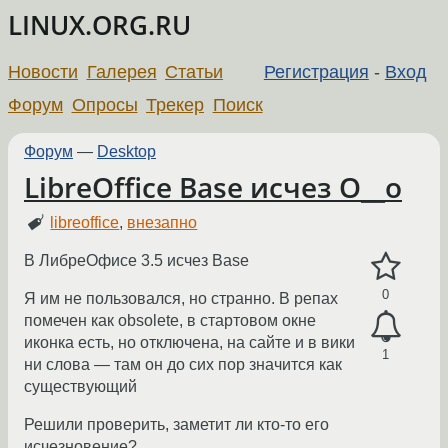
LINUX.ORG.RU
Новости
Галерея
Статьи
Регистрация
-
Вход
Форум
Опросы
Трекер
Поиск
Форум
—
Desktop
LibreOffice Base исчез O__o
libreoffice
,
внезапно
В ЛибреОфисе 3.5 исчез Base
0
Я им не пользовался, но странно. В репах
помечен как obsolete, в стартовом окне
иконка есть, но отключена, на сайте и в вики
1
ни слова — там он до сих пор значится как
существующий
Решили проверить, заметит ли кто-то его
исчезновение?