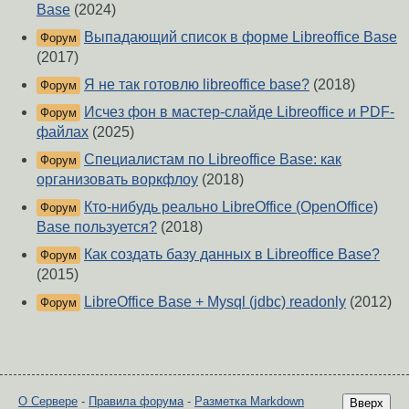
Base
(2024)
Выпадающий список в форме Libreoffice Base
Форум
(2017)
Я не так готовлю libreoffice base?
(2018)
Форум
Исчез фон в мастер-слайде Libreoffice и PDF-
Форум
файлах
(2025)
Специалистам по Libreoffice Base: как
Форум
организовать воркфлоу
(2018)
Кто-нибудь реально LibreOffice (OpenOffice)
Форум
Base пользуется?
(2018)
Как создать базу данных в Libreoffice Base?
Форум
(2015)
LibreOffice Base + Mysql (jdbc) readonly
(2012)
Форум
О Сервере
-
Правила форума
-
Разметка Markdown
Вверх