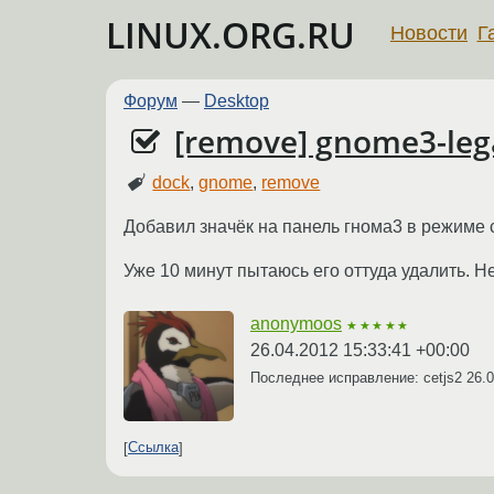
LINUX.ORG.RU
Новости
Г
Форум
—
Desktop
[remove] gnome3-leg
dock
,
gnome
,
remove
Добавил значёк на панель гнома3 в режиме 
Уже 10 минут пытаюсь его оттуда удалить. Не 
anonymoos
★★★★★
26.04.2012 15:33:41 +00:00
Последнее исправление: cetjs2
26.0
Ссылка