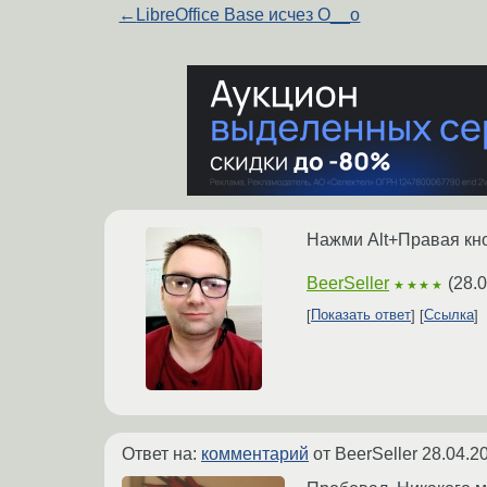
←
LibreOffice Base исчез O__o
Нажми Alt+Правая кно
BeerSeller
(
28.
★★★★
Показать ответ
Ссылка
Ответ на:
комментарий
от BeerSeller
28.04.2