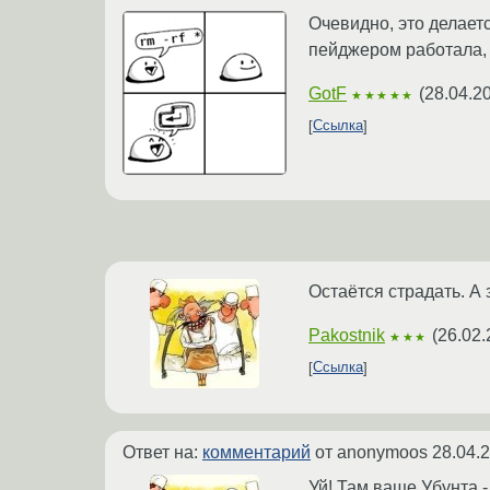
Очевидно, это делает
пейджером работала, а
GotF
(
28.04.2
★★★★★
Ссылка
Остаётся страдать. А
Pakostnik
(
26.02.
★★★
Ссылка
Ответ на:
комментарий
от anonymoos
28.04.
Уй! Там ваще Убунта 