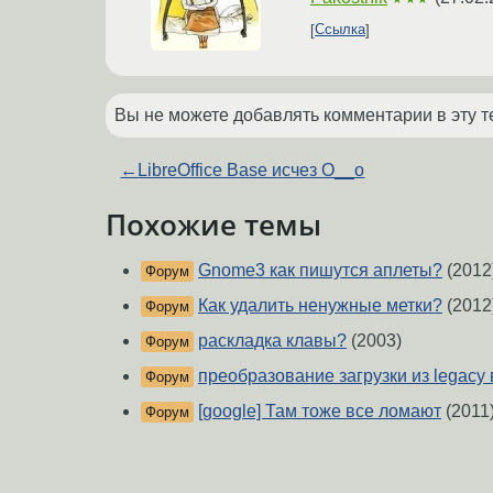
Ссылка
Вы не можете добавлять комментарии в эту т
←
LibreOffice Base исчез O__o
Похожие темы
Gnome3 как пишутся аплеты?
(2012
Форум
Как удалить ненужные метки?
(2012
Форум
раскладка клавы?
(2003)
Форум
преобразование загрузки из legacy в
Форум
[google] Там тоже все ломают
(2011
Форум