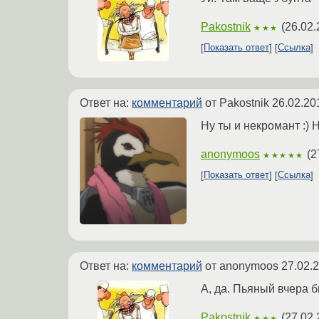
Pakostnik
(
26.02.
★★★
Показать ответ
Ссылка
Ответ на:
комментарий
от Pakostnik
26.02.20
Ну ты и некромант :) 
anonymoos
(
2
★★★★★
Показать ответ
Ссылка
Ответ на:
комментарий
от anonymoos
27.02.
А, да. Пьяный вчера б
Pakostnik
(
27.02.
★★★