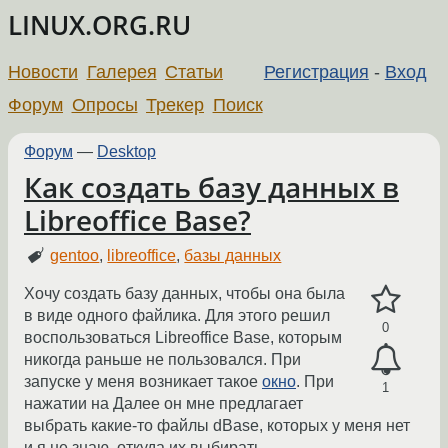
LINUX.ORG.RU
Новости
Галерея
Статьи
Регистрация
-
Вход
Форум
Опросы
Трекер
Поиск
Форум
—
Desktop
Как создать базу данных в
Libreoffice Base?
gentoo
,
libreoffice
,
базы данных
Хочу создать базу данных, чтобы она была
в виде одного файлика. Для этого решил
0
воспользоваться Libreoffice Base, которым
никогда раньше не пользовался. При
запуске у меня возникает такое
окно
. При
1
нажатии на Далее он мне предлагает
выбрать какие-то файлы dBase, которых у меня нет
и я не знаю, откуда их выбирать.