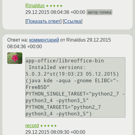
Rinaldus
★★★★★
29.12.2015 08:04:36 +00:00
автор топика
Показать ответ
Ссылка
Ответ на:
комментарий
от Rinaldus
29.12.2015
08:04:36 +00:00
app-office/libreoffice-bin

 Installed versions:  
5.0.3.2^st(19:03:23 05.12.2015)
(java kde -aqua -gnome ELIBC="-
FreeBSD" 
PYTHON_SINGLE_TARGET="python2_7 -
python3_4 -python3_5" 
PYTHON_TARGETS="python2_7 
record
★★★★★
29.12.2015 08:09:30 +00:00