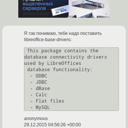
Я так понимаю, тебе надо поставить
libreoffice-base-drivers:
 This package contains the 
database connectivity drivers 
used by LibreOffices

 database functionality:

  - ODBC

  - JDBC

  - dBase

  - Calc

  - Flat files

anonymous
29.12.2015 04:56:26 +00:00