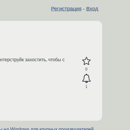
Регистрация
-
Вход
нтерструйк захостить, чтобы с
0
1
ы на Windows для крупных производителей