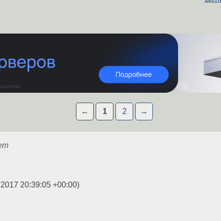
←
1
2
→
ет
.2017 20:39:05 +00:00
)