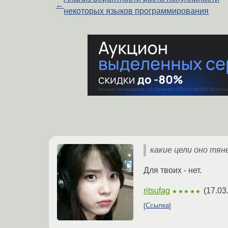
←
некоторых языков программирования
какие цели оно тян
Для твоих - нет.
ritsufag
(
17.03
★★★★★
Ссылка