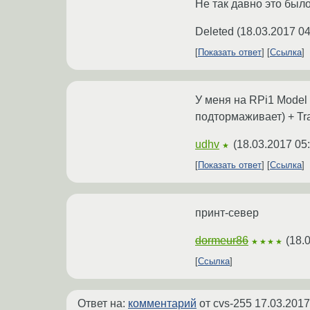
Не так давно это было
Deleted
(
18.03.2017 04
Показать ответ
Ссылка
У меня на RPi1 Model 
подтормаживает) + Tra
udhv
(
18.03.2017 05
★
Показать ответ
Ссылка
принт-север
dormeur86
(
18.
★★★★
Ссылка
Ответ на:
комментарий
от cvs-255
17.03.2017