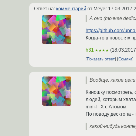
Ответ на:
комментарий
от Meyer
17.03.2017 2
А оно (точнее dedic
https://github.com/un
Когда-то в новостях п
h31
(
18.03.2017
★★★★
Показать ответ
Ссылка
Вообще, какие цел
Киношку посмотреть, с
людей, которым хватае
mini-ITX с Атомом.
По поводу десктопа -
какой-нибудь конт