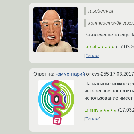
raspberry pi
контерструйк зах
Развлечение то ещё. 
i-rinat
(
17.03.2
★★★★★
Ссылка
Ответ на:
комментарий
от cvs-255
17.03.2017
На малинке можно дел
интересное построить
использование имеет
tommy
(
17.03.
★★★★★
Ссылка