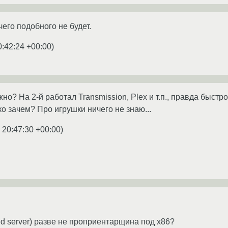
его подобного не будет.
0:42:24 +00:00
)
? На 2-й работал Transmission, Plex и т.п., правда быстро
ко зачем? Про игрушки ничего не знаю...
 20:47:30 +00:00
)
ed server) разве не проприентарщина под x86?