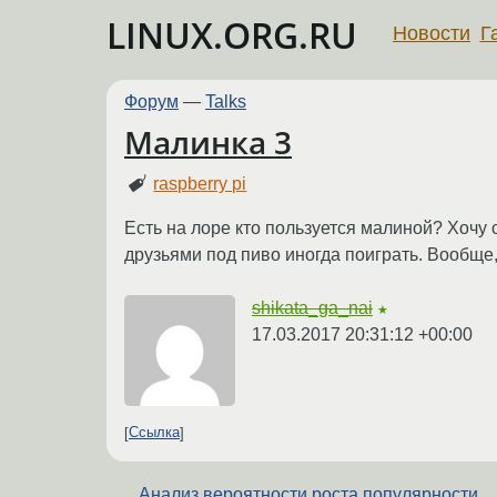
LINUX.ORG.RU
Новости
Г
Форум
—
Talks
Малинка 3
raspberry pi
Есть на лоре кто пользуется малиной? Хочу 
друзьями под пиво иногда поиграть. Вообще,
shikata_ga_nai
★
17.03.2017 20:31:12 +00:00
Ссылка
Анализ вероятности роста популярности