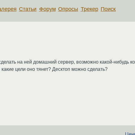
алерея
Статьи
Форум
Опросы
Трекер
Поиск
сделать на ней домашний сервер, возможно какой-нибудь ко
 какие цели оно тянет? Десктоп можно сделать?
Цен