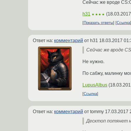
Сейчас же вроде CS:G
h31
(
18.03.2017
★★★★
Показать ответы
Ссылка
Ответ на:
комментарий
от h31
18.03.2017 01:
Сейчас же вроде CS
Не нужно.
По сабжу, малинку мо
LupusAlbus
(
18.03.201
Ссылка
Ответ на:
комментарий
от tommy
17.03.2017 
Десктоп потянет н