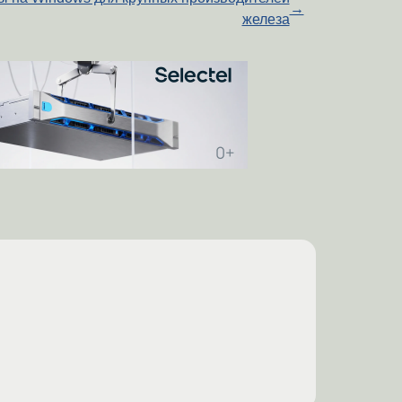
→
железа