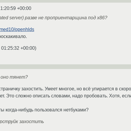
1:20:59 +00:00
ated server) разве не проприентарщина под x86?
named10/openhlds
роскакивало.
 01:25:32 +00:00
)
и оно тянет?
траничку захостить. Умеет многое, но всё упирается в скоро
т. Это сложно описать словами, надо пробовать. Хотя, если
 ты когда-нибудь пользовался нетбуками?
ерструйк захостить