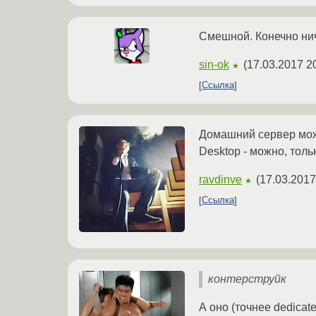
Смешной. Конечно нич
sin-ok
(
17.03.2017 2
★
Ссылка
Домашний сервер можно
Desktop - можно, толь
ravdinve
(
17.03.2017
★
Ссылка
контерструйк
А оно (точнее dedicat