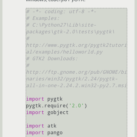
# -*- coding: utf-8 -*-
# Examples:
# C:\Python27\Lib\site-
packages\gtk-2.0\tests\pygtk\
# 
http://www.pygtk.org/pygtk2tutori
al/examples/helloworld.py
# GTK2 Downloads:
# 
http://ftp.gnome.org/pub/GNOME/bi
naries/win32/pygtk/2.24/pygtk-
all-in-one-2.24.2.win32-py2.7.msi
import
 pygtk

pygtk.require(
'2.0'
import
 gobject

import
import