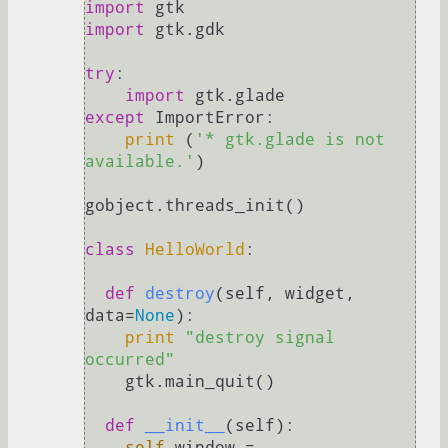
import
import
 gtk.gdk

try
:

import
except
 ImportError:

print
 (
'* gtk.glade is not 
available.'
)

gobject.threads_init()

class
HelloWorld
:

def
destroy
(
self, widget, 
data=
None
):

print
"destroy signal 
occurred"
    gtk.main_quit()

def
__init__
(
self
):

self
.window = 