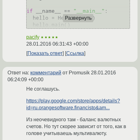
if
 __name__ == 
"__main__"
:

  hello = HelloWorld()

Развернуть
pacify
★★★★★
28.01.2016 06:31:43 +00:00
Показать ответ
Ссылка
Ответ на:
комментарий
от Promusik
28.01.2016
06:24:09 +00:00
Не соглашусь.
https://play.google.com/store/apps/details?
id=ru.orangesoftware.financisto&am...
Из неочевидного там - баланс валютных
счетов. Но тут скорее зависит от того, как в
голове учитываешь мультивалюту.