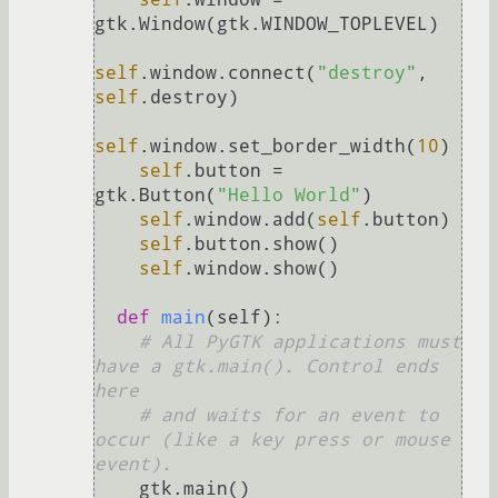
gtk.Window(gtk.WINDOW_TOPLEVEL)

self
.window.connect(
"destroy"
, 
self
.destroy)

self
.window.set_border_width(
10
)

self
.button = 
gtk.Button(
"Hello World"
)

self
.window.add(
self
.button)

self
.button.show()

self
.window.show()

def
main
(
self
):

# All PyGTK applications must 
have a gtk.main(). Control ends 
here
# and waits for an event to 
occur (like a key press or mouse 
event).
    gtk.main()
