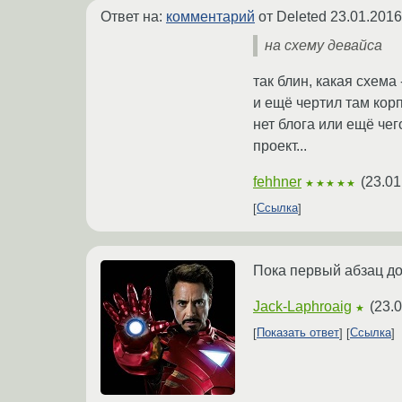
Ответ на:
комментарий
от Deleted
23.01.2016
на схему девайса
так блин, какая схема
и ещё чертил там корп
нет блога или ещё чег
проект...
fehhner
(
23.01
★★★★★
Ссылка
Пока первый абзац до
Jack-Laphroaig
(
23.0
★
Показать ответ
Ссылка