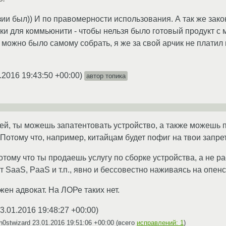
зии был)) И по правомерности использования. А так же зако
тки для коммьюнити - чтобы нельзя было готовый продукт с
- можно было самому собрать, я же за свой арчик не платил
.2016 19:43:50 +00:00
)
автор топика
тей, ты можешь запатентовать устройство, а также можешь 
 Потому что, например, китайцам будет пофиг на твои запре
тому что ты продаешь услугу по сборке устройства, а не ра
т SaaS, PaaS и т.п., явно и бессовестно наживаясь на опен
жен адвокат. На ЛОРе таких нет.
3.01.2016 19:48:27 +00:00
)
h0stwizard
23.01.2016 19:51:06 +00:00
(всего
исправлений: 1
)