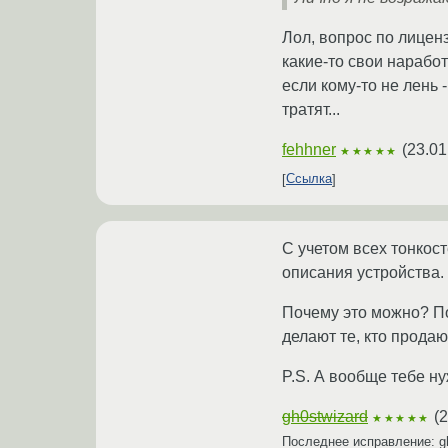
Лол, вопрос по лицен
какие-то свои нарабо
если кому-то не лень 
тратят...
fehhner
(
23.01
★★★★★
Ссылка
С учетом всех тонкос
описания устройства.
Почему это можно? По
делают те, кто продаю
P.S. А вообще тебе ну
gh0stwizard
(
2
★★★★★
Последнее исправление: g