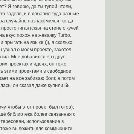
ет? Я говорю, да ты тупой чтоли,
это задело, и я добавил туда разные
ра случайно познакомился, когда
просто гигантская на стене с кучей
на вкус похож на жевачку Turbo,
и прыгать на языке ))), я сколько
н узнал о моём проекте, захотел
утил. Мне добавился его друг
их проектах и идеях, он тоже
юсь этими проектами в свободное
вает на всё забиваю болт, а потом
лась, он сказал даже купили бы
чу, чтобы этот проект был готов),
ещё библиотека более связанная с
нтересован, использование в
 тоже выложить для коммьюнити.