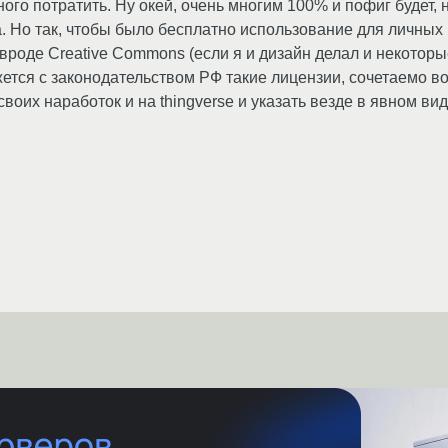
о потратить. Ну окей, очень многим 100% и пофиг будет, н
 Но так, чтобы было бесплатно использование для личных 
вроде Creative Commons (если я и дизайн делал и некоторые
жется с законодательством РФ такие лицензии, сочетаемо в
своих наработок и на thingverse и указать везде в явном вид