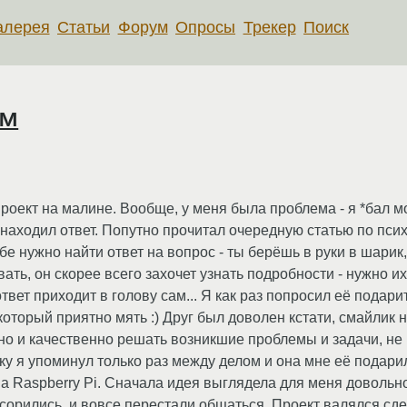
алерея
Статьи
Форум
Опросы
Трекер
Поиск
ям
роект на малине. Вообще, у меня была проблема - я *бал моз
м находил ответ. Попутно прочитал очередную статью по пси
ебе нужно найти ответ на вопрос - ты берёшь в руки в шари
ать, он скорее всего захочет узнать подробности - нужно и
ответ приходит в голову сам... Я как раз попросил её подар
оторый приятно мять :) Друг был доволен кстати, смайлик 
о и качественно решать возникшие проблемы и задачи, не 
ку я упоминул только раз между делом и она мне её подари
на Raspberry Pi. Сначала идея выглядела для меня довольно
сорились, и вовсе перестали общаться. Проект валялся сде