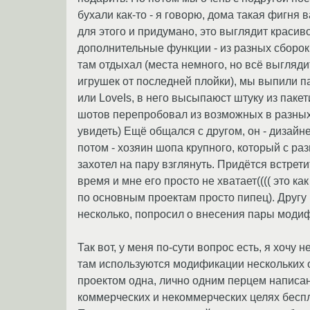
бухали как-то - я говорю, дома такая фигня 
для этого и придумано, это выглядит красиво
дополнительные функции - из разных сборок
там отдыхал (места немного, но всё выглядит
игрушек от последней плойки), мы выпили пар
или LoveIs, в него высыпаюст штуку из пакети
шотов перепробовал из возможных в разных кл
увидеть) Ещё общался с другом, он - дизайне
потом - хозяин шопа крупного, который с ра
захотел на пару взглянуть. Придётся встрет
время и мне его просто не хватает(((( это ка
по основным проектам просто пипец). Другу 
несколько, попросил о внесения пары модифи
Так вот, у меня по-сути вопрос есть, я хочу 
там используются модификации нескольких о
проектом одна, лично одним перцем написанн
коммерческих и некоммерческих целях бесп