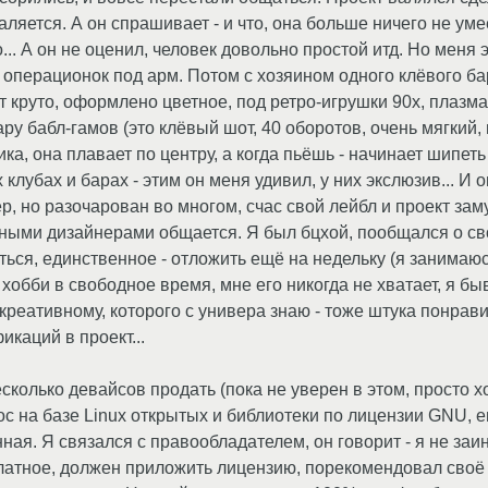
валяется. А он спрашивает - и что, она больше ничего не уме
... А он не оценил, человек довольно простой итд. Но меня 
 операционок под арм. Потом с хозяином одного клёвого ба
 круто, оформлено цветное, под ретро-игрушки 90х, плазма 
у бабл-гамов (это клёвый шот, 40 оборотов, очень мягкий, 
ка, она плавает по центру, а когда пьёшь - начинает шипеть 
убах и барах - этим он меня удивил, у них экслюзив... И о
р, но разочарован во многом, счас свой лейбл и проект зам
зными дизайнерами общается. Я был бцхой, пообщался о сво
иться, единственное - отложить ещё на недельку (я занима
к хобби в свободное время, мне его никогда не хватает, я бы
креативному, которого с универа знаю - тоже штука понрави
каций в проект...
несколько девайсов продать (пока не уверен в этом, просто хо
с на базе Linux открытых и библиотеки по лицензии GNU, 
ая. Я связался с правообладателем, он говорит - я не заи
латное, должен приложить лицензию, порекомендовал своё