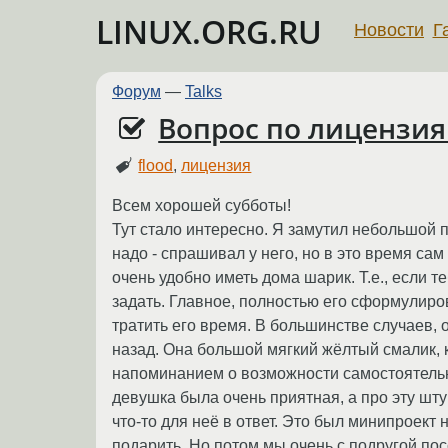
LINUX.ORG.RU
Новости
Г
Форум
—
Talks
Вопрос по лицензи
flood
,
лицензия
Всем хорошей субботы!
Тут стало интересно. Я замутил небольшой п
надо - спрашивал у него, но в это время са
очень удобно иметь дома шарик. Т.е., если т
задать. Главное, полностью его сформулиров
тратить его время. В большинстве случаев, 
назад. Она большой мягкий жёлтый смалик, к
напоминанием о возможности самостоятельн
девушка была очень приятная, а про эту шту
что-то для неё в ответ. Это был минипроект 
подарить. Но потом мы очень с подругой пос