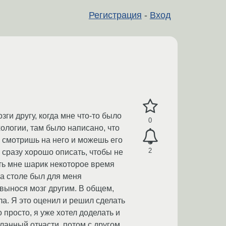
Регистрация
-
Вход
ги другу, когда мне что-то было
0
хологии, там было написано, что
к, смотришь на него и можешь его
2
х сразу хорошо описать, чтобы не
ить мне шарик некоторое время
на столе был для меня
вынося мозг другим. В общем,
ла. Я это оценил и решил сделать
 просто, я уже хотел доделать и
ланный отчасти, потом с другом