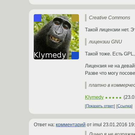
Creative Commons
Такой лицензии нет. Э
лицензии GNU
Такой тоже. Есть GPL
Лицензия не на девайс
Разве что могу посов
платно в коммерче
Klymedy
(
23.0
★★★★★
Показать ответ
Ссылка
Ответ на:
комментарий
от imul
23.01.2016 19
Лично я не возража