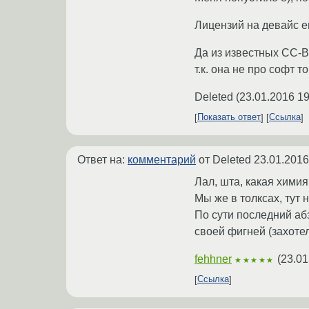
Лицензий на девайс е
Да из известных CC-B
т.к. она не про софт 
Deleted
(
23.01.2016 19
Показать ответ
Ссылка
Ответ на:
комментарий
от Deleted
23.01.2016
Лал, шта, какая химия
Мы же в толксах, тут 
По сути последний абз
своей фигней (захотел
fehhner
(
23.01
★★★★★
Ссылка