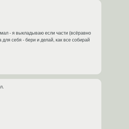
думал - я выкладываю если части (всёравно
 для себя - бери и делай, как все собирай
л.