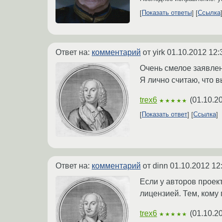
Показать ответы
Ссылка
Ответ на:
комментарий
от yirk
01.10.2012 12:
Очень смелое заявле
Я лично считаю, что 
trex6
(
01.10.2
★★★★★
Показать ответ
Ссылка
Ответ на:
комментарий
от dinn
01.10.2012 12
Если у авторов проект
лицензией. Тем, кому
trex6
(
01.10.2
★★★★★