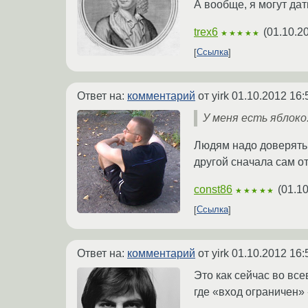
А вообще, я могут дат
trex6
(
01.10.2
★★★★★
Ссылка
Ответ на:
комментарий
от yirk
01.10.2012 16:
У меня есть яблоко.
Людям надо доверять, 
другой сначала сам от
const86
(
01.10
★★★★★
Ссылка
Ответ на:
комментарий
от yirk
01.10.2012 16:
Это как сейчас во все
где «вход ограничен» -