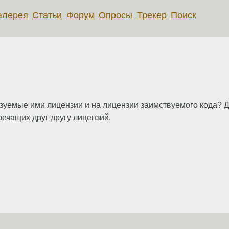
алерея
Статьи
Форум
Опросы
Трекер
Поиск
уемые ими лицензии и на лицензии заимствуемого кода? Д
речащих друг другу лицензий.