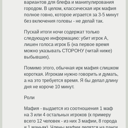
вариантов для блефа и манипулирования
городом. В целом, классическая ирк мафия
полное говно, которое играется за 3-5 минут
без включения головы - не делай так.
Пускай итоги ночи содержат только
следующую информацию: убит игрок А,
лишен голоса игрок Б (на первое время
можно указывать СТОРОНУ (читай ниже)
выбывших).
Помимо этого, обычная ирк мафия слишком
короткая. Игрокам нужно говорить и думать,
а на это требуется время. Я бы делал длину
дня не короче 10 минут.
Роли
Мафия - выдается из соотношения 1 маф
на 3 или 4 остальных игроков (к примеру
всего 12 человек - из них 3 мафии, 8 города
и 1 маньяк). Члены мафии делятся на ранги