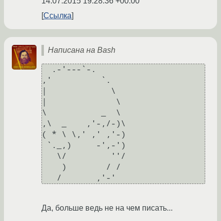
14.07.2015 19:28:36 +00:00
Ссылка
Написана на Bash
  .-'---`-.

,'          `.

|             \

|              \

\           _  \

,\  _    ,'-,/-)\

( * \ \,' ,' ,'-)

 `._,)     -',-')

   \/         ''/

    )        / /

Да, больше ведь не на чем писать...