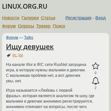
LINUX.ORG.RU
Новости
Галерея
Статьи
Регистрация
-
Вход
Форум
Опросы
Трекер
Поиск
Форум
—
Talks
Ищу девушек
irc
,
lor
На канале #lor в IRC сети RusNet запущена
игра, в которую нужны мальчики и девочки.
0
С мальчикам проблем нет, а вот девочек
увы, нет.
2
Игра называется «Любовь с первой
фразы», которая является аналогом тв-шоу, где
мальчики и девочки анонимно регистрируются,
анонимно отвечают на вопросы, после чего