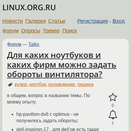
LINUX.ORG.RU
Новости
Галерея
Статьи
Регистрация
-
Вход
Форум
Опросы
Трекер
Поиск
Форум
—
Talks
Для каких ноутбуков и
каких фирм можно задать
обороты винтилятора?
кулер
,
ноутбук
,
охлаждение
,
тишина
в общем, вопрос в названии темы. По
моему опыту:
0
hp-pavilion-dv6 с optimus - не
получилось задать обороты;
1
dell-inspiron-17 , для dell'ов есть такая