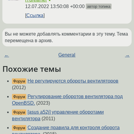
★
12.07.2022 13:50:08 +00:00
автор топика
Ссылка
Вы не можете добавлять комментарии в эту тему. Тема
перемещена в архив.
←
General
→
Похожие темы
Не регулируются обороты вентиляторов
Форум
(2012)
Регулирование оборотов вентилятора под
Форум
OpenBSD.
(2023)
[asus a52j] управление оборотами
Форум
вентилятора
(2011)
Создание правила для контроля оборота
Форум