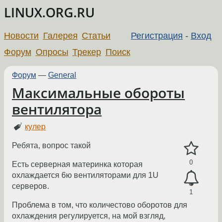
LINUX.ORG.RU
Новости
Галерея
Статьи
Регистрация
-
Вход
Форум
Опросы
Трекер
Поиск
Форум
—
General
Максимальные обороты
вентилятора
кулер
Ребята, вопрос такой
0
Есть серверная материнка которая
охлаждается 6ю вентиляторами для 1U
серверов.
1
Проблема в том, что количестово оборотов для
охлаждения регулируется, на мой взгляд,