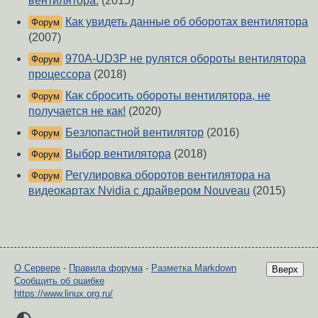
вентилятора.
(2015)
Как увидеть данные об оборотах вентилятора
Форум
(2007)
970A-UD3P не рулятся обороты вентилятора
Форум
процессора
(2018)
Как сбросить обороты вентилятора, не
Форум
получается не как!
(2020)
Безлопастной вентилятор
(2016)
Форум
Выбор вентилятора
(2018)
Форум
Регулировка оборотов вентилятора на
Форум
видеокартах Nvidia с драйвером Nouveau
(2015)
О Сервере
-
Правила форума
-
Разметка Markdown
Вверх
Сообщить об ошибке
https://www.linux.org.ru/